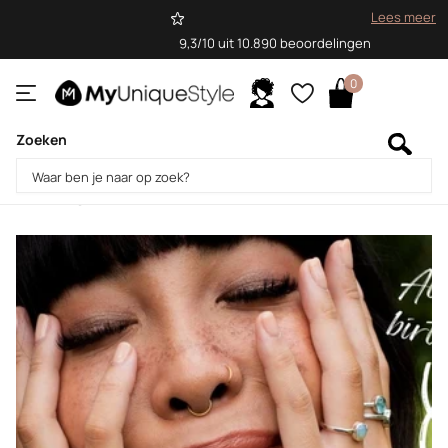
Lees meer
9,3/10 uit 10.890 beoordelingen
0
Zoeken
Homepage
Blogs
Blog
Blog