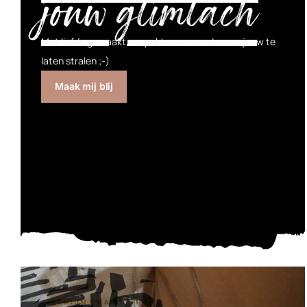
jouw glimlach
Met liefde gemaakt, verpakt en verzonden om jouw te
laten stralen ;-)
Maak mij blij