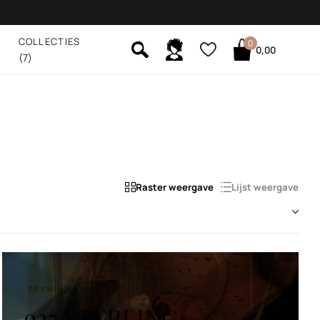
COLLECTIES
0
0,00
(7)
Raster weergave
Lijst weergave