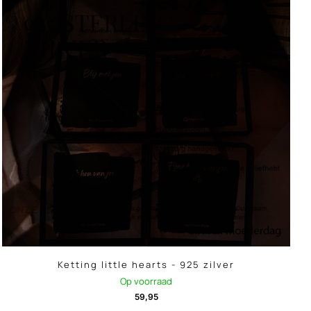
Ketting little hearts - 925 zilver
Op voorraad
59,95