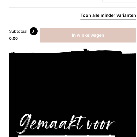
Toon
alle
minder
varianten
Subtotaal
0
In winkelwagen
0,00
Gemaakt voor