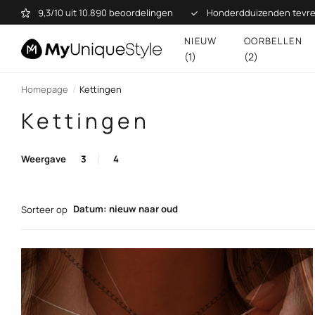
9,3/10 uit 10.890 beoordelingen
Honderdduizenden tevre
NIEUW
OORBELLEN
(1)
(2)
Homepage
Kettingen
Kettingen
Weergave
3
4
Datum: nieuw naar oud
Sorteer op