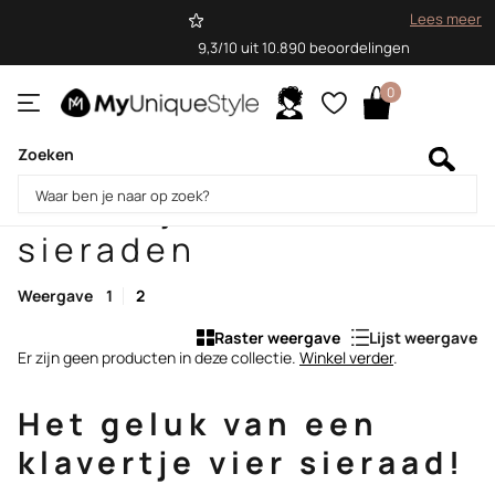
Lees meer
9,3/10 uit 10.890 beoordelingen
0
Zoeken
Homepage
Klavertje vier sieraden
Klavertje vier
sieraden
Weergave
1
2
Raster weergave
Lijst weergave
Er zijn geen producten in deze collectie.
Winkel verder
.
Het geluk van een
klavertje vier sieraad!