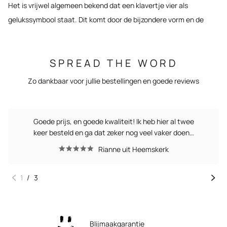
Het is vrijwel algemeen bekend dat een klavertje vier als
gelukssymbool staat. Dit komt door de bijzondere vorm en de
zeldzaamheid om een klavertje vier te vinden. Daarnaast is de
betekenis voor de klaver: hoop, vertrouwen, liefde en geluk.
SPREAD THE WORD
Prachtig als je het ons vraagt.
Zo dankbaar voor jullie bestellingen en goede reviews
Sieraden met een
klavertje
Goede prijs, en goede kwaliteit! Ik heb hier al twee
Met de bijzondere betekenis is het hartstikke mooi om dit bij je te
keer besteld en ga dat zeker nog veel vaker doen…
dragen. Hoe kan je dat nou beter doen dan een sieraad met een
Rianne uit Heemskerk
klavertjevier? Een hele fijne gedachte om met een geluk klavertje
in de vorm van een sieraad de speciale betekenis van het
1
/
3
klavertje bij je te houden. Een zilveren of gouden armband met
een klavertje vier herinnert je door de dag, aangezien je die
makkelijk ziet. Misschien is een klavertjevier ketting wel net zo
Blijmaakgarantie