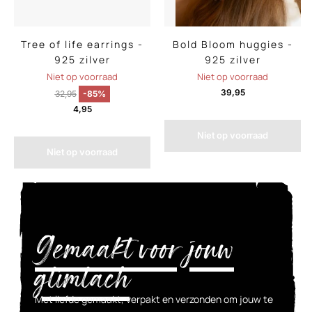
Tree of life earrings -
Bold Bloom huggies -
925 zilver
925 zilver
Niet op voorraad
Niet op voorraad
39,95
32,95
-85%
4,95
Niet op voorraad
Niet op voorraad
Gemaakt voor jouw
glimlach
Met liefde gemaakt, verpakt en verzonden om jouw te