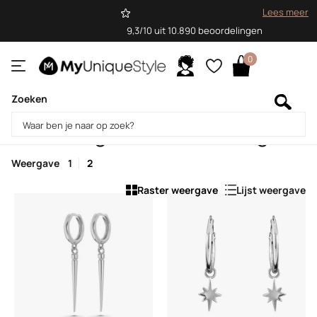
Lees meer
9,3/10 uit 10.890 beoordelingen
0
Zoeken
Homepage
Oorringen met hanger
Oorringen met hanger
Weergave
1
2
Raster weergave
Lijst weergave