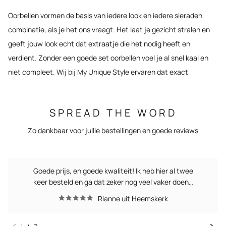
Oorbellen vormen de basis van iedere look en iedere sieraden
combinatie, als je het ons vraagt. Het laat je gezicht stralen en
geeft jouw look echt dat extraatje die het nodig heeft en
verdient. Zonder een goede set oorbellen voel je al snel kaal en
niet compleet. Wij bij My Unique Style ervaren dat exact
hetzelfde en hebben daarom als doel áltijd de leukste
oorringen
aan jou te kunnen aanbieden en presenteren. Temeer omdat we
SPREAD THE WORD
weten dat één subtiel gaatje tegenwoordig weinig meer aan de
orde is. Overal zien we rijk gevulde earcandy en uiteraard willen
Zo dankbaar voor jullie bestellingen en goede reviews
we aan jouw wensen voldoen door jou de mogelijkheid te geven
de leukste oorringen te shoppen.
Goede prijs, en goede kwaliteit! Ik heb hier al twee
Nieuwste trend:
keer besteld en ga dat zeker nog veel vaker doen…
oorringen met
Rianne uit Heemskerk
hanger