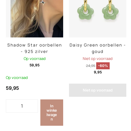
Shadow Star oorbellen
Daisy Green oorbellen -
- 925 zilver
goud
Op voorraad
Niet op voorraad
59,95
24,95
-60%
9,95
Op voorraad
59,95
Niet op voorraad
In
winke
lwage
n