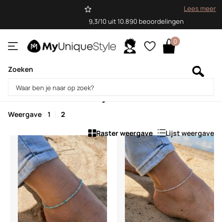
Lees meer
9,3/10 uit 10.890 beoordelingen
0
Zoeken
Homepage
Enkelbandjes
Enkelbandjes
Weergave
1
2
Raster weergave
Lijst weergave