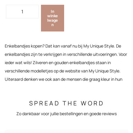
In
winke
lwage
n
Enkelbandjes kopen? Dat kan vanaf nu bij My Unique Style. De
enkelbandjes zijn te verkrijgen in verschillende uitvoeringen. Voor
ieder wat wils! Zilveren en gouden enkelbandjes staan in
verschillende modelletjes op de website van My Unique Style.
Uiteraard denken we ook aan de mensen die graag kleur in hun
enkelbandje willen. Een enkelbandje matchen met al jouw andere
sieraden kan zonder problemen! We hebben zowel
enkelbandjes
SPREAD THE WORD
zilver
als
enkelbandjes goud
, dus jij kunt jouw nieuwe
enkelbandje compleet afstemmen op al je andere juweeltjes.
Zo dankbaar voor jullie bestellingen en goede reviews
Enkelbandjes combineren met elkaar is ook een leuke en zomerse
mogelijkheid. Heb je dus zelf al een leuk enkelbandje liggen,