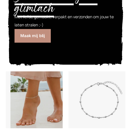
glimlach
Met liefde gemaakt, verpakt en verzonden om jouw te
laten stralen ;-)
Maak mij blij