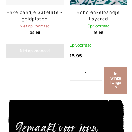
Enkelbandje Satellite -
Boho enkelbandje
goldplated
Layered
Niet op voorraad
Op voorraad
34,95
16,95
Op voorraad
Niet op voorraad
16,95
In
winke
lwage
n
Gemaakt voor jouw