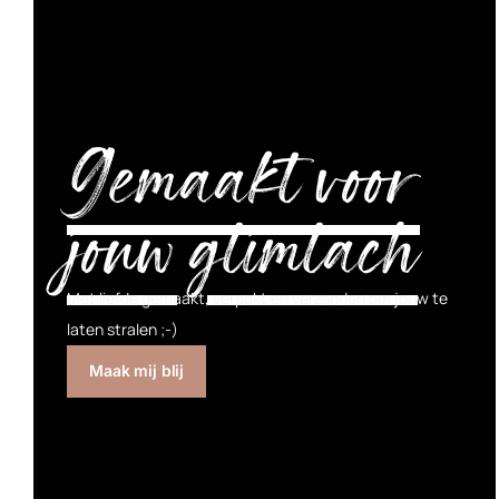
Gemaakt voor
jouw glimlach
Met liefde gemaakt, verpakt en verzonden om jouw te
laten stralen ;-)
Maak mij blij