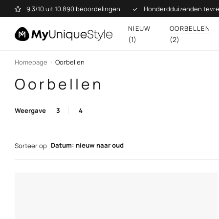
9,3/10 uit 10.890 beoordelingen
Honderdduizenden tevre
NIEUW
OORBELLEN
(1)
(2)
Homepage
Oorbellen
Oorbellen
Weergave
3
4
Datum: nieuw naar oud
Sorteer op