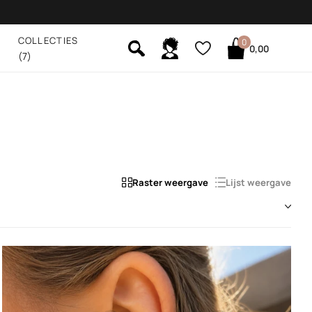
COLLECTIES
0
0,00
(7)
Raster weergave
Lijst weergave