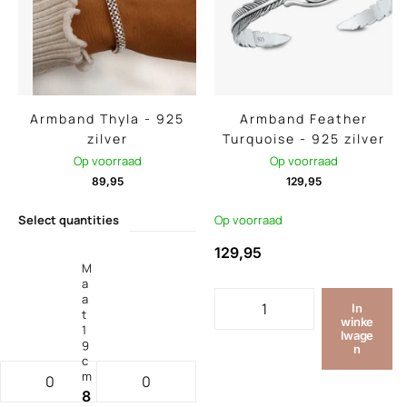
Armband Thyla - 925
Armband Feather
zilver
Turquoise - 925 zilver
Op voorraad
Op voorraad
89,95
129,95
Select quantities
Op voorraad
129,95
M
a
a
In
t
winke
1
lwage
9
n
c
m
8