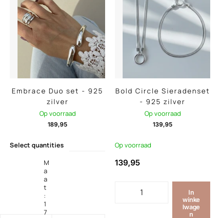
Embrace Duo set - 925
Bold Circle Sieradenset
zilver
- 925 zilver
Op voorraad
Op voorraad
189,95
139,95
Select quantities
Op voorraad
139,95
M
a
a
t
In
:
winke
1
lwage
7
n