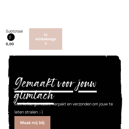
Subtotaal
In
0
winkelwage
n
0,00
Gemaakt voor jouw
glimlach
Met liefde gemaakt, verpakt en verzonden om jouw te
laten stralen ;-)
Maak mij blij