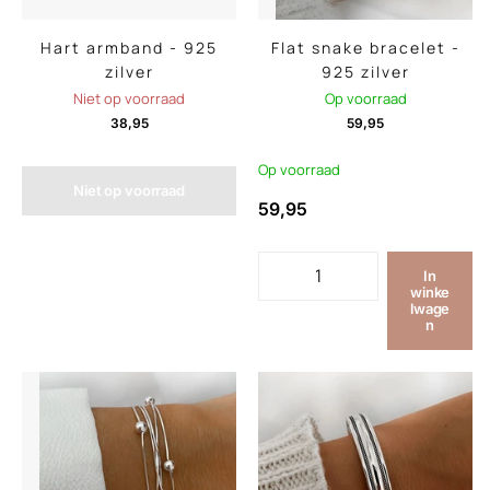
Hart armband - 925
Flat snake bracelet -
zilver
925 zilver
Niet op voorraad
Op voorraad
38,95
59,95
Op voorraad
Niet op voorraad
59,95
In
winke
lwage
n