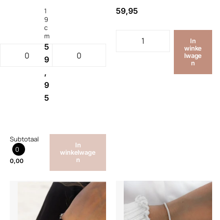
59,95
1
9
c
m
In
5
winke
lwage
9
n
,
9
5
Subtotaal
In
0
winkelwage
n
0,00