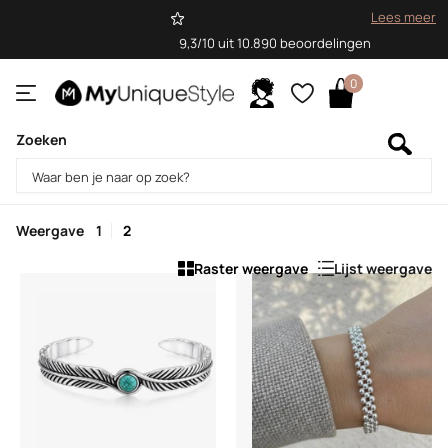
Lees meer
9,3/10 uit 10.890 beoordelingen
0
Zoeken
Homepage
Armbanden
Armbanden
Weergave
1
2
Raster weergave
Lijst weergave