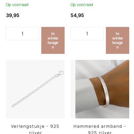
Op voorraad
Op voorraad
39,95
54,95
In
In
winke
winke
lwage
lwage
n
n
Verlengstukje - 925
Hammered armband -
zilver
925 zilver