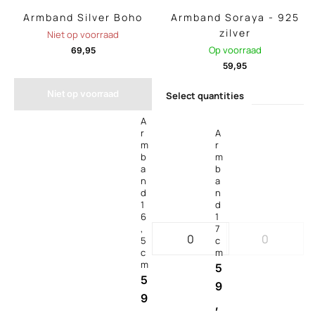
Armband Silver Boho
Armband Soraya - 925
zilver
Niet op voorraad
Op voorraad
69,95
59,95
Niet op voorraad
Select quantities
A
r
A
m
r
b
m
a
b
n
a
d
n
1
d
6
1
,
7
5
c
c
m
m
5
5
9
9
,