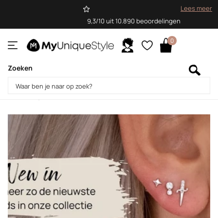
Lees meer
9,3/10 uit 10.890 beoordelingen
0
Zoeken
Homepage
Blogs
Blog
Blog