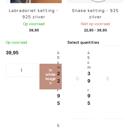
Labradoriet ketting -
Snake ketting - 925
925 zilver
zilver
Op voorraad
Niet op voorraad
39,95
22,95
-
39,95
Op voorraad
Select quantities
39,95
4
4
0
5
c
c
m
m
In
2
3
winke
lwage
2
9
n
,
,
9
9
5
5
5