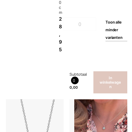
0
c
m
2
Toon
alle
8
minder
,
varianten
9
5
Subtotaal
In
0
winkelwage
n
0,00