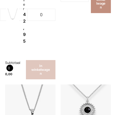
v
lwage
e
n
r
4
2
,
9
5
Subtotaal
In
0
winkelwage
n
0,00