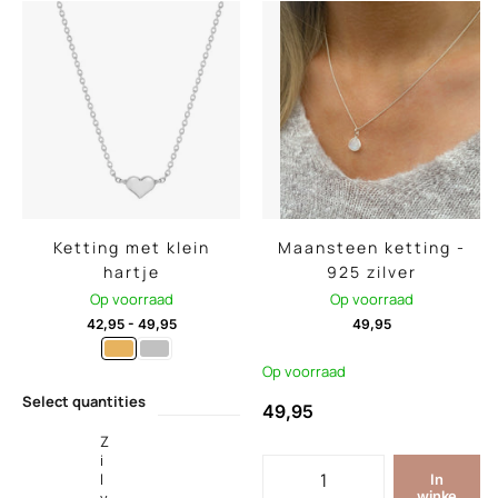
Ketting met klein
Maansteen ketting -
hartje
925 zilver
Op voorraad
Op voorraad
42,95
-
49,95
49,95
Op voorraad
Select quantities
49,95
Z
i
l
In
winke