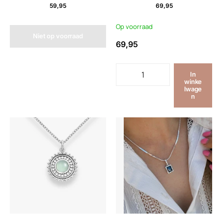
59,95
69,95
Op voorraad
Niet op voorraad
69,95
In
winke
lwage
n