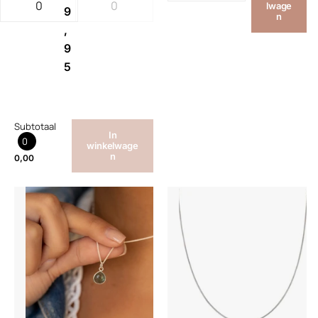
lwage
9
n
,
9
5
Subtotaal
In
0
winkelwage
n
0,00