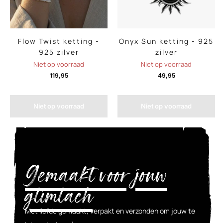
Flow Twist ketting -
Onyx Sun ketting - 925
925 zilver
zilver
Niet op voorraad
Niet op voorraad
119,95
49,95
Niet op voorraad
Niet op voorraad
Gemaakt voor jouw
glimlach
Met liefde gemaakt, verpakt en verzonden om jouw te