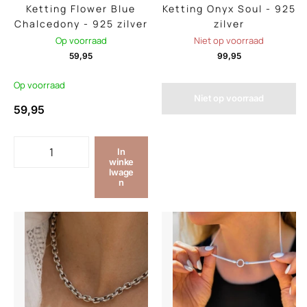
Ketting Flower Blue
Ketting Onyx Soul - 925
Chalcedony - 925 zilver
zilver
Op voorraad
Niet op voorraad
59,95
99,95
Op voorraad
Niet op voorraad
59,95
In
winke
lwage
n