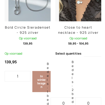
Bold Circle Sieradenset
Close to heart
- 925 zilver
necklace - 925 zilver
Op voorraad
Op voorraad
139,95
59,95
-
104,95
Op voorraad
Select quantities
139,95
B
B
e
e
d
d
e
e
In
l
l
winke
s
lwage
s
:
n
:
2
1
b
b
e
e
d
d