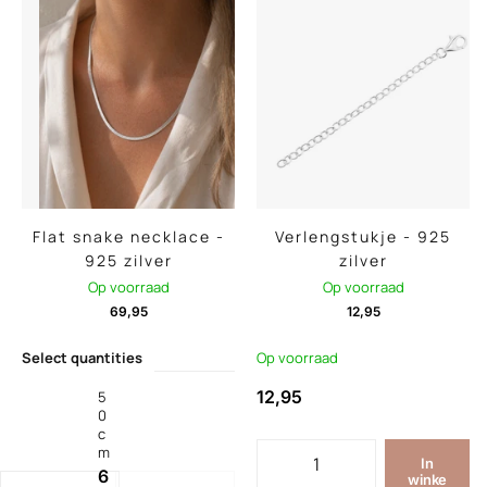
Flat snake necklace -
Verlengstukje - 925
925 zilver
zilver
Op voorraad
Op voorraad
69,95
12,95
Select quantities
Op voorraad
12,95
5
0
c
m
In
6
winke