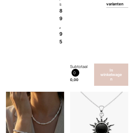
s
varianten
8
9
,
9
5
Subtotaal
In
0
winkelwage
n
0,00