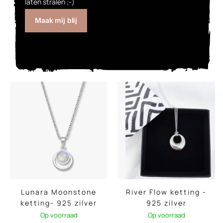
laten stralen ;-)
Maak mij blij
Lunara Moonstone
River Flow ketting -
ketting- 925 zilver
925 zilver
Op voorraad
Op voorraad