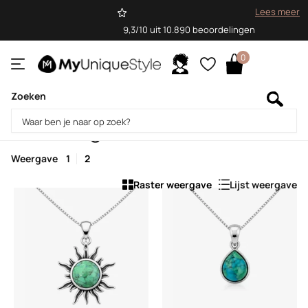
Lees meer
9,3/10 uit 10.890 beoordelingen
0
Zoeken
Homepage
Kettingen
Kettingen
Weergave
1
2
Raster weergave
Lijst weergave