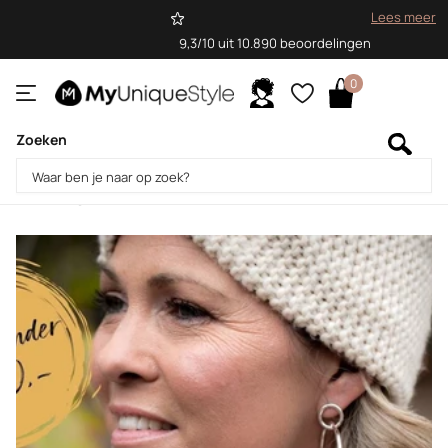
Lees meer
9,3/10 uit 10.890 beoordelingen
0
Zoeken
Homepage
Blogs
Blog
Blog