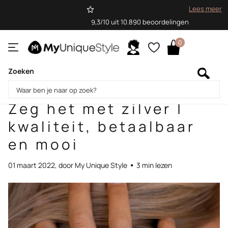
Lees meer
9,3/10 uit 10.890 beoordelingen
0
Zoeken
Homepage
Blogs
Blog
Zeg het met zilver | kwaliteit, betaalbaar en mooi
Zeg het met zilver |
kwaliteit, betaalbaar
en mooi
01 maart 2022
, door My Unique Style
3 min lezen