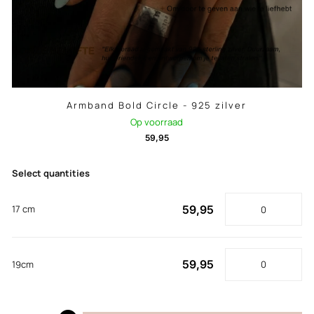
Armband Bold Circle - 925 zilver
Op voorraad
59,95
Select quantities
59,95
17 cm
59,95
19cm