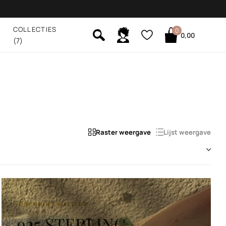
COLLECTIES
0
0,00
(7)
Raster weergave
Lijst weergave