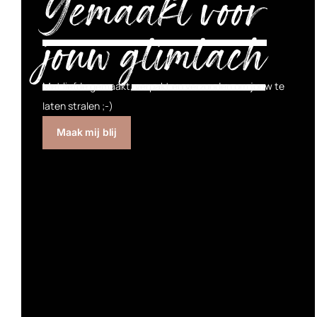
Gemaakt voor
jouw glimlach
Met liefde gemaakt, verpakt en verzonden om jouw te
laten stralen ;-)
Maak mij blij