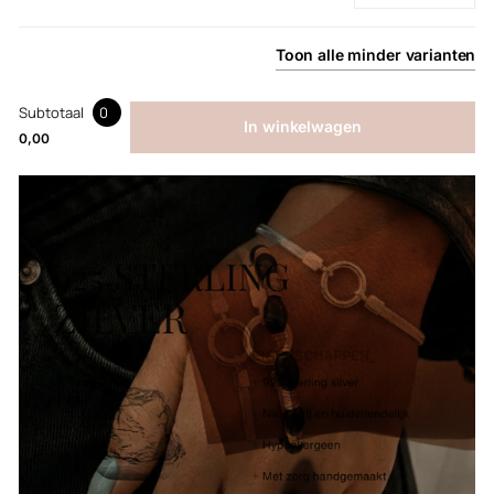
Toon
alle
minder
varianten
Subtotaal
0
In winkelwagen
0,00