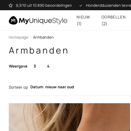
9,3/10 uit 10.890 beoordelingen
Honderdduizenden tevre
NIEUW
OORBELLEN
(1)
(2)
Homepage
Armbanden
Armbanden
Weergave
3
4
Datum: nieuw naar oud
Sorteer op