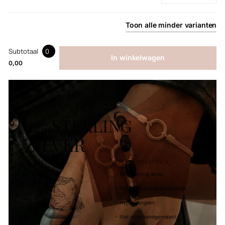
Toon
alle
minder
varianten
Subtotaal
0
In winkelwagen
0,00