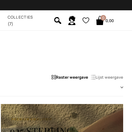
COLLECTIES
0
0,00
(7)
Raster weergave
Lijst weergave