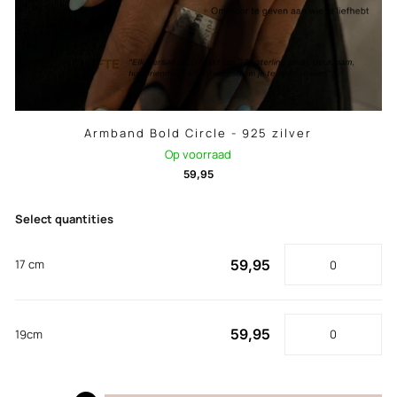
Armband Bold Circle - 925 zilver
Op voorraad
59,95
Select quantities
59,95
17 cm
59,95
19cm