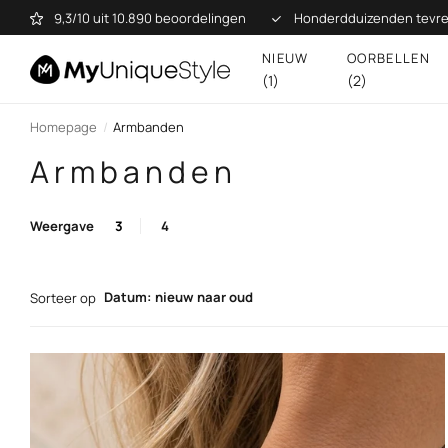
9,3/10 uit 10.890 beoordelingen
Honderdduizenden tevre
NIEUW
OORBELLEN
(1)
(2)
Homepage
Armbanden
Armbanden
Weergave
3
4
Datum: nieuw naar oud
Sorteer op