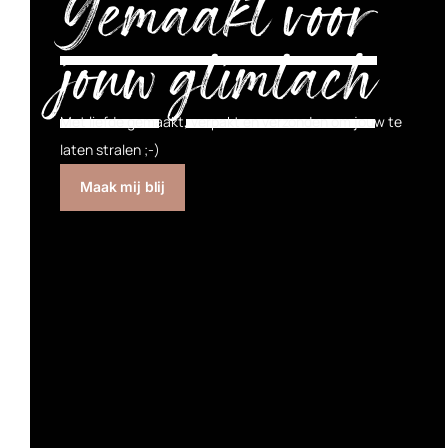
Gemaakt voor
jouw glimlach
Met liefde gemaakt, verpakt en verzonden om jouw te
laten stralen ;-)
Maak mij blij