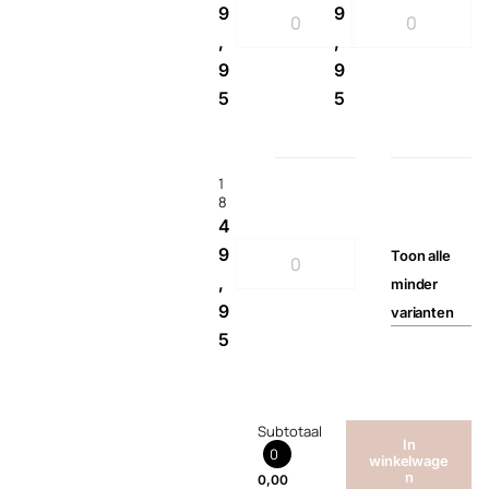
9
9
,
,
9
9
5
5
1
8
4
9
Toon
alle
,
minder
9
varianten
5
Subtotaal
In
0
winkelwage
n
0,00