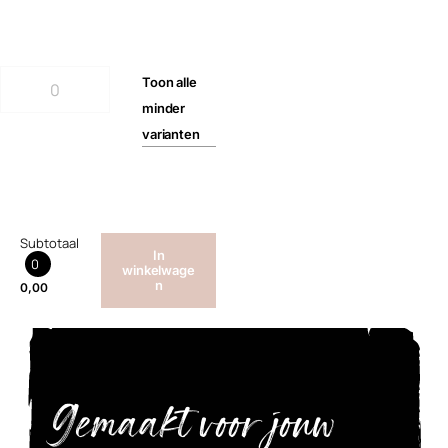
Toon
alle
minder
varianten
Subtotaal
In
0
winkelwage
n
0,00
Gemaakt voor jouw