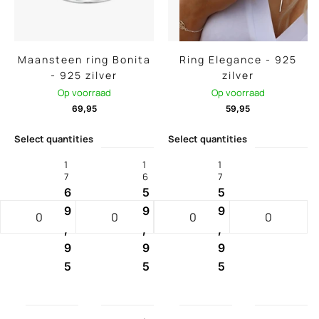
Maansteen ring Bonita
Ring Elegance - 925
- 925 zilver
zilver
Op voorraad
Op voorraad
69,95
59,95
Select quantities
Select quantities
1
1
1
7
6
7
6
5
5
9
9
9
,
,
,
9
9
9
5
5
5