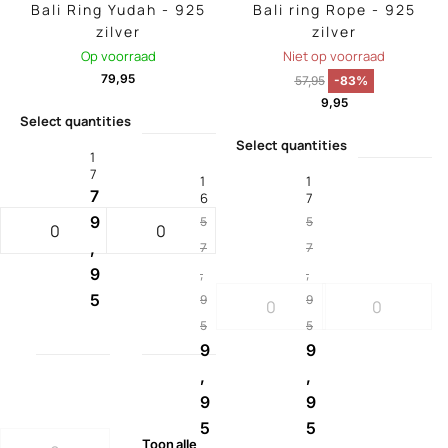
Bali Ring Yudah - 925
Bali ring Rope - 925
zilver
zilver
Op voorraad
Niet op voorraad
79,95
57,95
-83%
9,95
Select quantities
Select quantities
1
7
1
1
7
6
7
9
5
5
,
7
7
9
,
,
5
9
9
5
5
9
9
,
,
9
9
5
5
Toon
alle