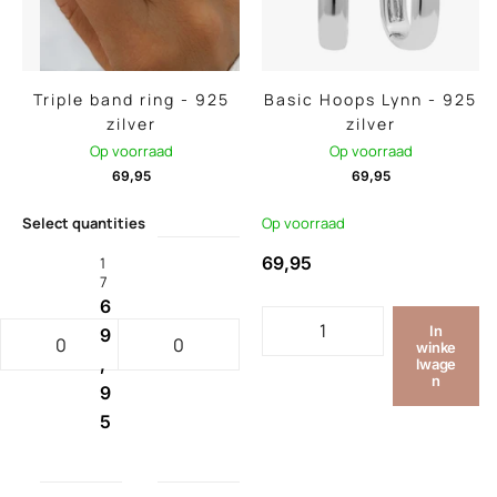
Triple band ring - 925
Basic Hoops Lynn - 925
zilver
zilver
Op voorraad
Op voorraad
69,95
69,95
Select quantities
Op voorraad
69,95
1
7
6
In
9
winke
,
lwage
n
9
5