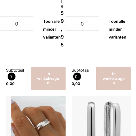
1
8
5
9
Toon
alle
Toon
alle
,
minder
minder
9
varianten
varianten
5
Subtotaal
Subtotaal
In
In
0
0
winkelwage
winkelwage
n
n
0,00
0,00