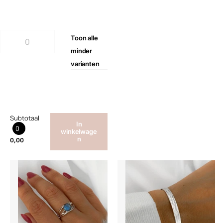
Toon
alle
minder
varianten
Subtotaal
In
0
winkelwage
n
0,00