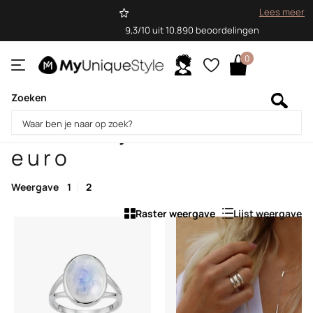
Lees meer
9,3/10 uit 10.890 beoordelingen
0
Zoeken
Homepage
Cadeautjes tot 100 euro
Cadeautjes tot 100
euro
Weergave
1
2
Raster weergave
Lijst weergave