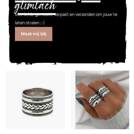
glimlach
Met liefde gemaakt, verpakt en verzonden om jouw te
laten stralen ;-)
Maak mij blij