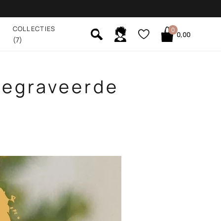
COLLECTIES
0
0,00
(7)
gegraveerde