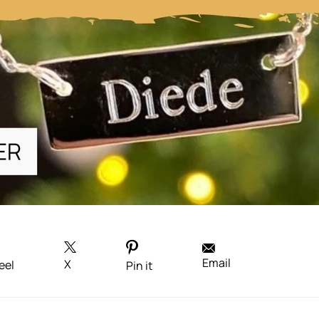
Email
X
eel
Pin it