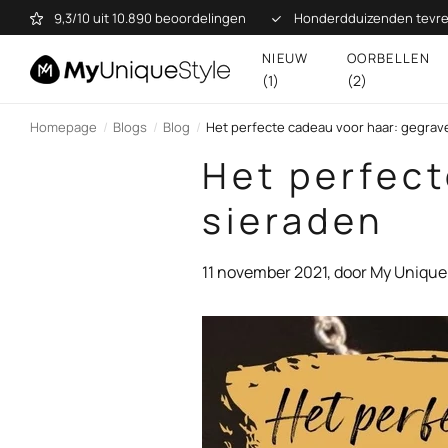
9,3/10 uit 10.890 beoordelingen
Honderdduizenden tevre
NIEUW
OORBELLEN
(1)
(2)
Homepage
Blogs
Blog
Het perfecte cadeau voor haar: gegrav
Het perfect
sieraden
11 november 2021
, door My Unique