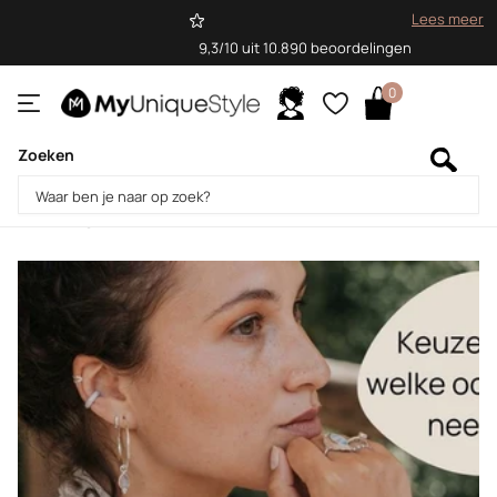
Lees meer
9,3/10 uit 10.890 beoordelingen
0
Zoeken
Homepage
Blogs
Blog
Blog