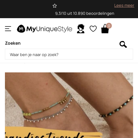
Lees meer
9,3/10 uit 10.890 beoordelingen
0
Zoeken
Homepage
Blogs
Blog
Blog