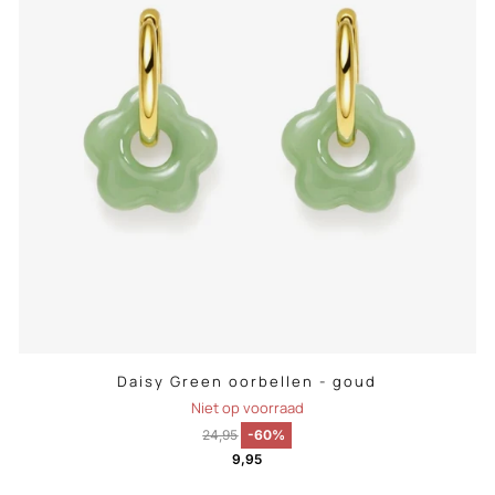
Daisy Green oorbellen - goud
Niet op voorraad
24,95
-60%
9,95