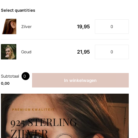
Select quantities
19,95
Zilver
21,95
Goud
Subtotaal
0
In winkelwagen
0,00