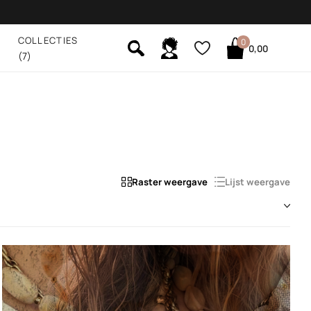
COLLECTIES
0
0,00
(7)
Raster weergave
Lijst weergave