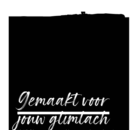
Gemaakt voor
jouw glimlach