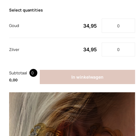
Select quantities
34,95
Goud
34,95
Zilver
Subtotaal
0
In winkelwagen
0,00