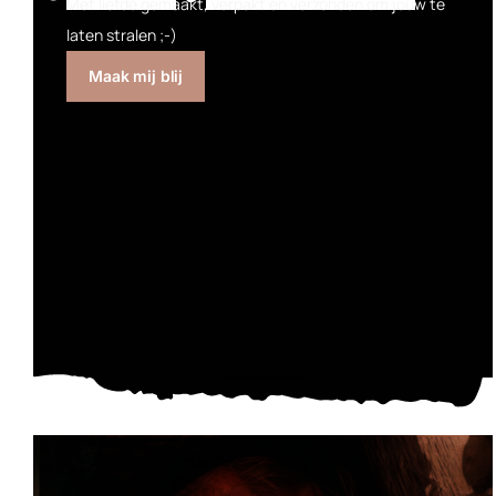
Met liefde gemaakt, verpakt en verzonden om jouw te
laten stralen ;-)
Maak mij blij