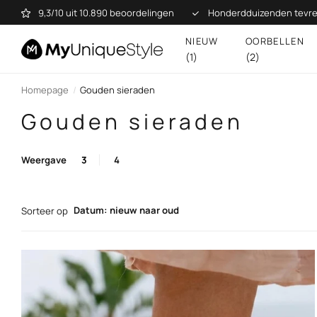
9,3/10 uit 10.890 beoordelingen
Honderdduizenden tevre
NIEUW
OORBELLEN
(1)
(2)
Homepage
Gouden sieraden
Gouden sieraden
Weergave
3
4
Datum: nieuw naar oud
Sorteer op