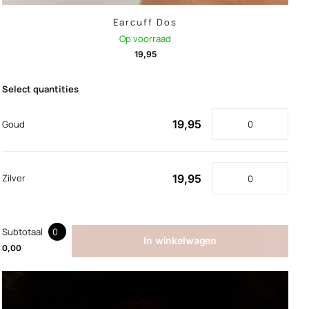
Earcuff Dos
Op voorraad
19,95
Select quantities
19,95
Goud
19,95
Zilver
Subtotaal
0
In winkelwagen
0,00