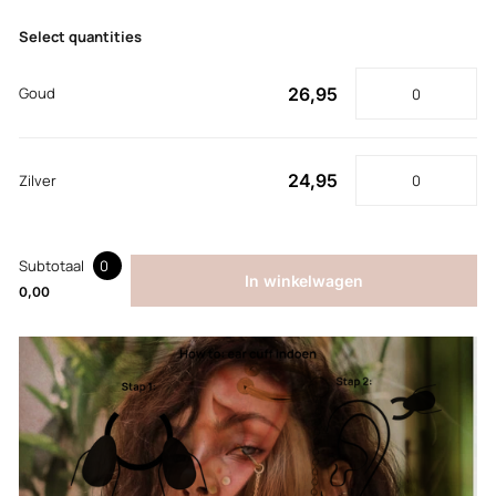
Select quantities
26,95
Goud
24,95
Zilver
Subtotaal
0
In winkelwagen
0,00