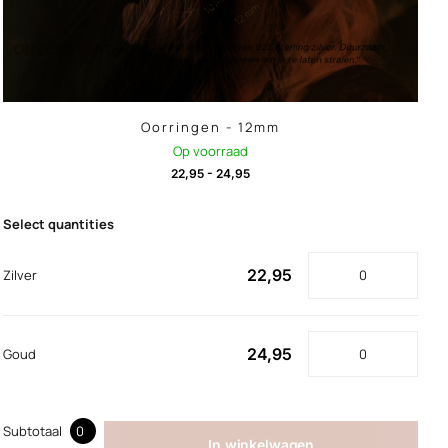
Oorringen - 12mm
Op voorraad
22,95
-
24,95
Select quantities
22,95
Zilver
24,95
Goud
Subtotaal
0
In winkelwagen