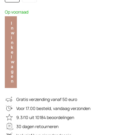
Op voorraad
I
n
w
i
n
k
e
l
w
a
g
e
n
Gratis verzending vanaf 50 euro
Voor 17.00 besteld, vandaag verzonden
9.3/10 uit 10184 beoordelingen
30 dagen retourneren