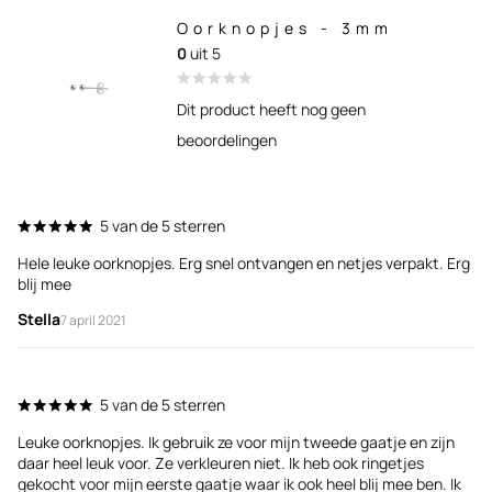
Oorknopjes - 3mm
0
uit 5
Dit product heeft nog geen
beoordelingen
5 van de 5 sterren
Hele leuke oorknopjes. Erg snel ontvangen en netjes verpakt. Erg
He
blij mee
S
Stella
7 april 2021
5 van de 5 sterren
Mo
Leuke oorknopjes. Ik gebruik ze voor mijn tweede gaatje en zijn
ga
daar heel leuk voor. Ze verkleuren niet. Ik heb ook ringetjes
S
gekocht voor mijn eerste gaatje waar ik ook heel blij mee ben. Ik