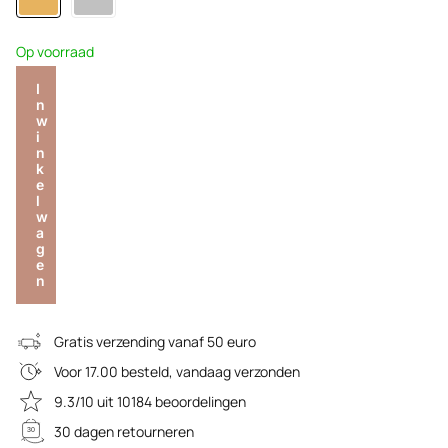
Op voorraad
I
n
w
i
n
k
e
l
w
a
g
e
n
Gratis verzending vanaf 50 euro
Voor 17.00 besteld, vandaag verzonden
9.3/10 uit 10184 beoordelingen
30 dagen retourneren