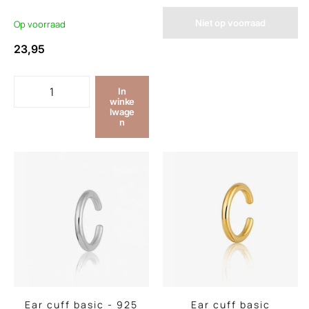
Niet op voorraad
Op voorraad
23,95
In
winke
lwage
n
Ear cuff basic - 925
Ear cuff basic