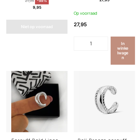
21,95
-55%
9,95
Op voorraad
27,95
Niet op voorraad
In
winke
lwage
n