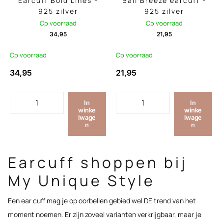
Earcuff Bold Lines -
Bali Breeze earcuff -
925 zilver
925 zilver
Op voorraad
Op voorraad
34,95
21,95
Op voorraad
Op voorraad
34,95
21,95
In
In
winke
winke
lwage
lwage
n
n
Earcuff shoppen bij
My Unique Style
Een ear cuff mag je op oorbellen gebied wel DE trend van het
moment noemen. Er zijn zoveel varianten verkrijgbaar, maar je