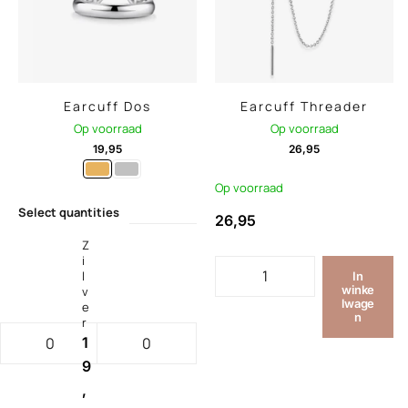
Earcuff Dos
Earcuff Threader
Op voorraad
Op voorraad
19,95
26,95
Op voorraad
Select quantities
26,95
Z
i
l
In
winke
v
lwage
e
n
r
1
9
,