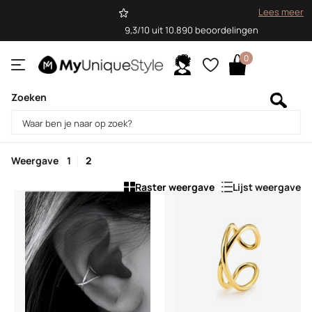
Lees meer
9,3/10 uit 10.890 beoordelingen
0
Zoeken
Homepage
Ear cuffs
Ear cuffs
Weergave
1
2
Raster weergave
Lijst weergave