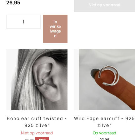
26,95
Niet op voorraad
In
winke
lwage
n
Boho ear cuff twisted -
Wild Edge earcuff - 925
925 zilver
zilver
Niet op voorraad
Op voorraad
27,95