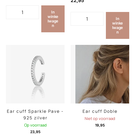
22,95
In
winke
In
lwage
winke
n
lwage
n
Ear cuff Sparkle Pave -
Ear cuff Doble
925 zilver
Niet op voorraad
Op voorraad
19,95
23,95