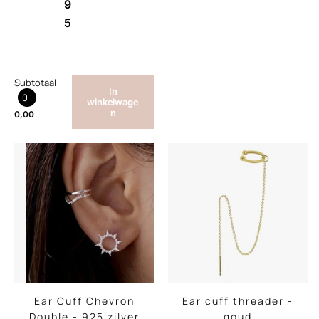
9
5
Subtotaal
In
0
winkelwage
n
0,00
Ear Cuff Chevron
Ear cuff threader -
Double - 925 zilver
goud