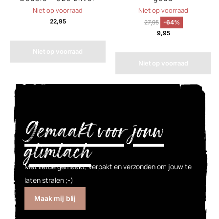
Niet op voorraad
Niet op voorraad
22,95
27,95
-64%
9,95
Niet op voorraad
Niet op voorraad
Gemaakt voor jouw
glimlach
Met liefde gemaakt, verpakt en verzonden om jouw te
laten stralen ;-)
Maak mij blij