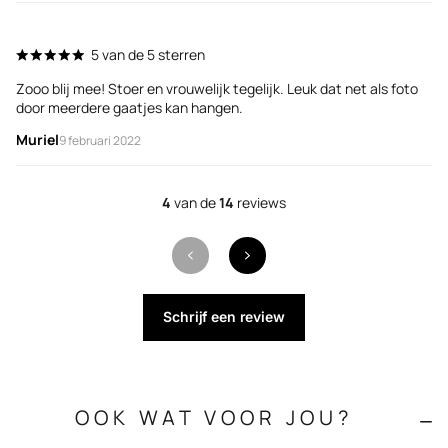
5 van de 5 sterren
Si
Zooo blij mee! Stoer en vrouwelijk tegelijk. Leuk dat net als foto
ma
door meerdere gaatjes kan hangen.
ge
Muriel
Er
9 februari 2022
4
van de
14
reviews
Schrijf een review
OOK WAT VOOR JOU?