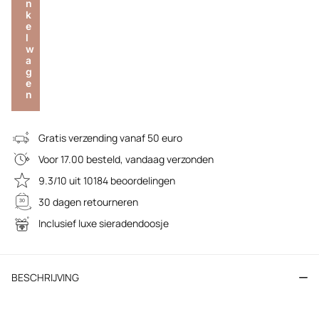
n
k
e
l
w
a
g
e
n
Gratis verzending vanaf 50 euro
Voor 17.00 besteld, vandaag verzonden
9.3/10 uit 10184 beoordelingen
30 dagen retourneren
Inclusief luxe sieradendoosje
BESCHRIJVING