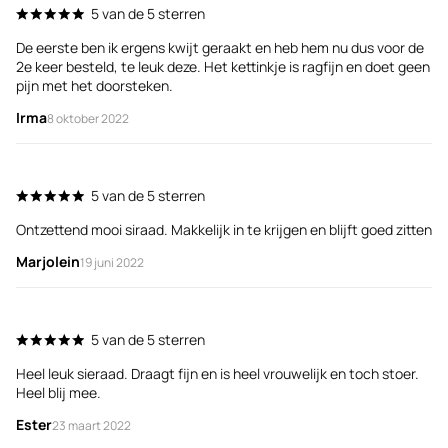
5 van de 5 sterren
De eerste ben ik ergens kwijt geraakt en heb hem nu dus voor de
Mo
2e keer besteld, te leuk deze. Het kettinkje is ragfijn en doet geen
Sa
pijn met het doorsteken.
Irma
8 oktober 2022
Su
5 van de 5 sterren
vr
Ontzettend mooi siraad. Makkelijk in te krijgen en blijft goed zitten
M
Marjolein
19 juni 2022
5 van de 5 sterren
Mo
Heel leuk sieraad. Draagt fijn en is heel vrouwelijk en toch stoer.
me
Heel blij mee.
D
Ester
23 maart 2022