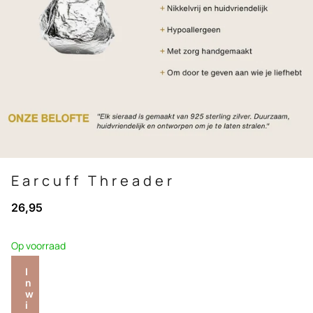
Earcuff Threader
26,95
Op voorraad
I
n
w
i