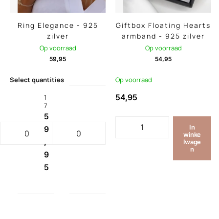
Ring Elegance - 925
Giftbox Floating Hearts
zilver
armband - 925 zilver
Op voorraad
Op voorraad
59,95
54,95
Select quantities
Op voorraad
54,95
1
7
5
In
9
winke
,
lwage
n
9
5