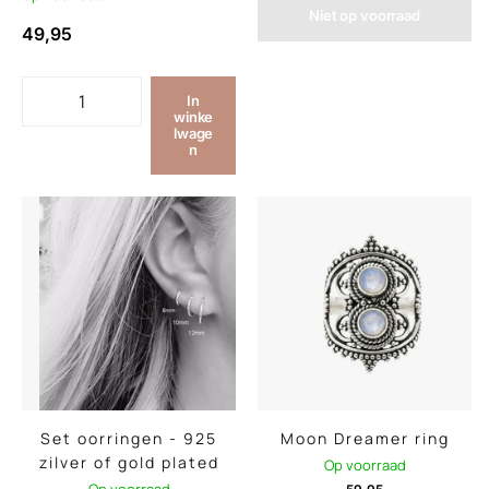
Niet op voorraad
49,95
In
winke
lwage
n
Set oorringen - 925
Moon Dreamer ring
zilver of gold plated
Op voorraad