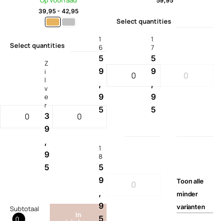
Op voorraad
59,95
39,95
-
42,95
Select quantities
1
1
Select quantities
6
7
5
5
Z
9
9
i
l
,
,
v
9
9
e
r
5
5
3
9
,
1
9
8
5
5
9
Toon
alle
,
minder
9
varianten
Subtotaal
In
5
0