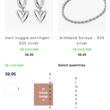
Hart huggie oorringen -
Armband Soraya - 925
925 zilver
zilver
Op voorraad
Op voorraad
39,95
59,95
Op voorraad
Select quantities
39,95
A
r
A
m
r
b
m
In
a
b
winke
n
a
lwage
d
n
n
1
d
6
1