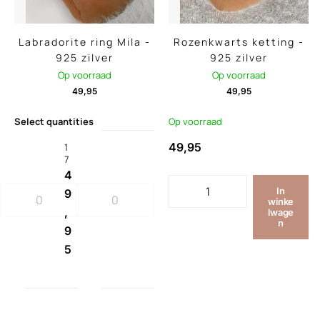
Labradorite ring Mila -
Rozenkwarts ketting -
925 zilver
925 zilver
Op voorraad
Op voorraad
49,95
49,95
Select quantities
Op voorraad
49,95
1
7
4
In
9
winke
,
lwage
n
9
5