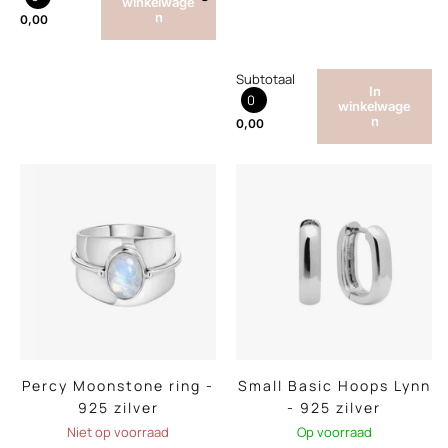
winkelwage
n
0,00
Subtotaal
In
0
winkelwage
n
0,00
Percy Moonstone ring -
Small Basic Hoops Lynn
925 zilver
- 925 zilver
Niet op voorraad
Op voorraad