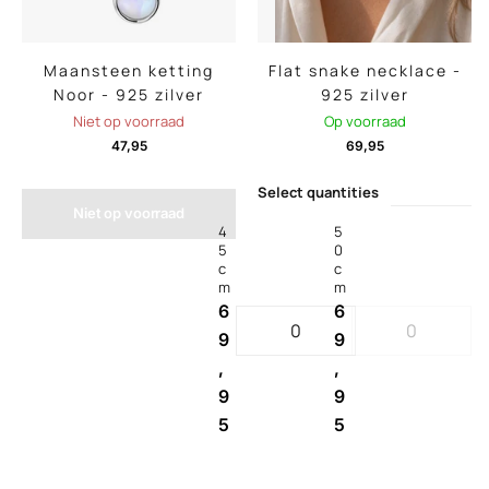
Maansteen ketting
Flat snake necklace -
Noor - 925 zilver
925 zilver
Niet op voorraad
Op voorraad
47,95
69,95
Select quantities
Niet op voorraad
4
5
5
0
c
c
m
m
6
6
9
9
,
,
9
9
5
5