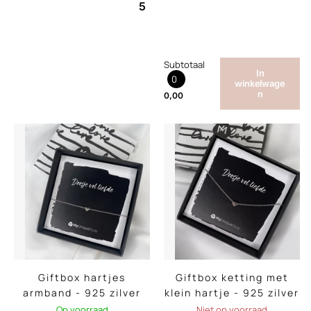
5
Subtotaal
In
0
winkelwage
n
0,00
Giftbox hartjes
Giftbox ketting met
armband - 925 zilver
klein hartje - 925 zilver
Op voorraad
Niet op voorraad