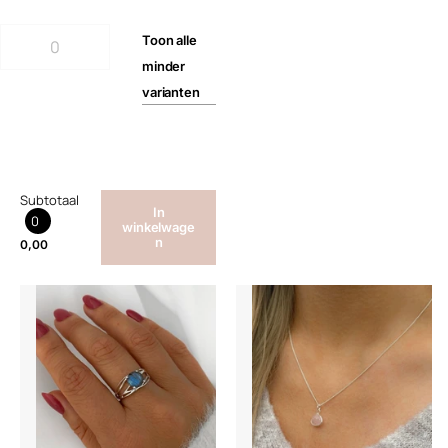
Toon
alle
minder
varianten
Subtotaal
In
0
winkelwage
n
0,00