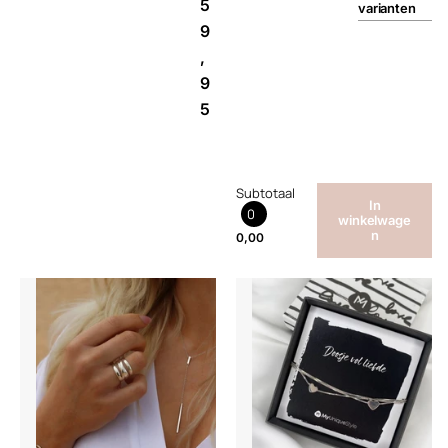
5
varianten
9
,
9
5
Subtotaal
In
0
winkelwage
n
0,00