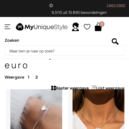
Lees meer
9,3/10 uit 10.890 beoordelingen
0
Zoeken
Homepage
Cadeautjes tot 50 euro
Cadeautjes tot 50
euro
Weergave
1
2
Raster weergave
Lijst weergave