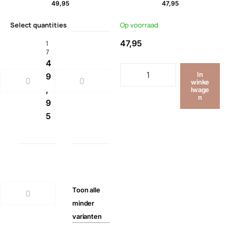
49,95
47,95
Select quantities
Op voorraad
47,95
1
7
4
In
9
winke
,
lwage
n
9
5
Toon
alle
minder
varianten