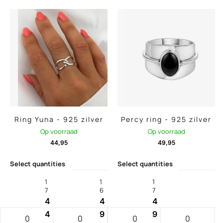
Ring Yuna - 925 zilver
Percy ring - 925 zilver
Op voorraad
Op voorraad
44,95
49,95
Select quantities
Select quantities
1
1
1
7
6
7
4
4
4
4
9
9