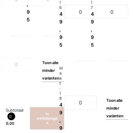
1
1
,
6
7
9
4
4
5
9
9
,
,
9
9
5
5
Toon
alle
M
minder
a
a
varianten
t
:
1
8
Toon
alle
4
minder
Subtotaal
9
In
varianten
0
winkelwage
,
n
0,00
9