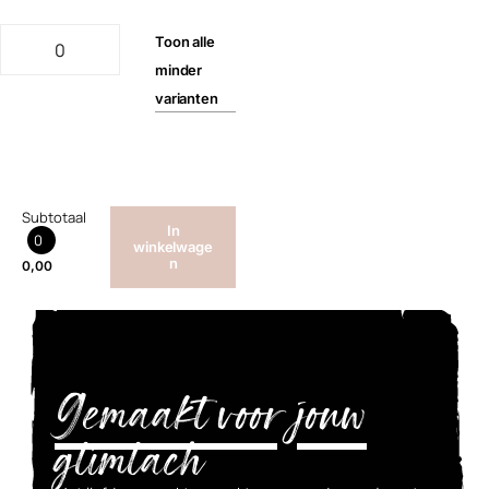
Toon
alle
minder
varianten
Subtotaal
In
0
winkelwage
n
0,00
Gemaakt voor jouw
glimlach