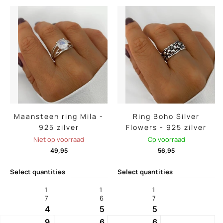
Maansteen ring Mila -
Ring Boho Silver
925 zilver
Flowers - 925 zilver
Niet op voorraad
Op voorraad
49,95
56,95
Select quantities
Select quantities
1
1
1
7
6
7
4
5
5
9
6
6