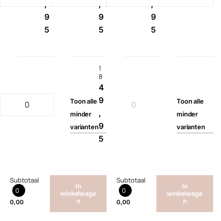
,
,
,
9
9
9
5
5
5
1
8
4
9
Toon
alle
Toon
alle
,
minder
minder
9
varianten
varianten
5
Subtotaal
Subtotaal
In
In
0
0
winkelwage
winkelwage
n
n
0,00
0,00