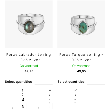
Percy Labradorite ring
Percy Turquoise ring -
- 925 zilver
925 zilver
Op voorraad
Op voorraad
49,95
49,95
Select quantities
Select quantities
1
M
M
7
a
a
a
a
4
t
t
9
:
: