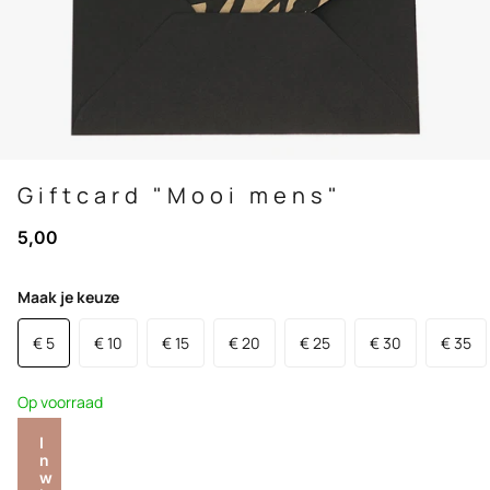
Giftcard "Mooi mens"
5,00
Maak je keuze
€ 5
€ 10
€ 15
€ 20
€ 25
€ 30
€ 35
Op voorraad
I
n
w