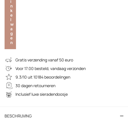
i
n
k
e
l
w
a
g
e
n
Gratis verzending vanaf 50 euro
Voor 17.00 besteld, vandaag verzonden
9.3/10 uit 10184 beoordelingen
30 dagen retourneren
Inclusief luxe sieradendoosje
BESCHRIJVING