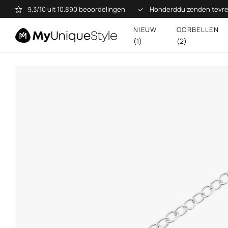
9,3/10 uit 10.890 beoordelingen
Honderdduizenden tevre
NIEUW
OORBELLEN
(1)
(2)