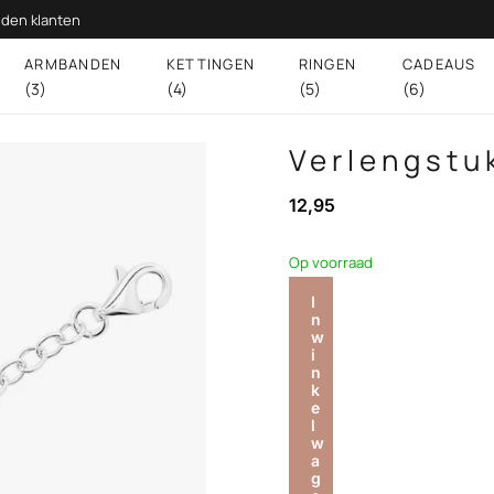
den klanten
ARMBANDEN
KETTINGEN
RINGEN
CADEAUS
(3)
(4)
(5)
(6)
Verlengstuk
12,95
Op voorraad
I
n
w
i
n
k
e
l
w
a
g