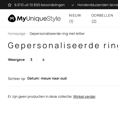
9,3/10 uit 10.890 beoordelingen
Honderdduizenden tevre
NIEUW
OORBELLEN
(1)
(2)
Homepage
Gepersonaliseerde ring met letter
Gepersonaliseerde rin
Weergave
3
4
Datum: nieuw naar oud
Sorteer op
Er zijn geen producten in deze collectie.
Winkel verder
.