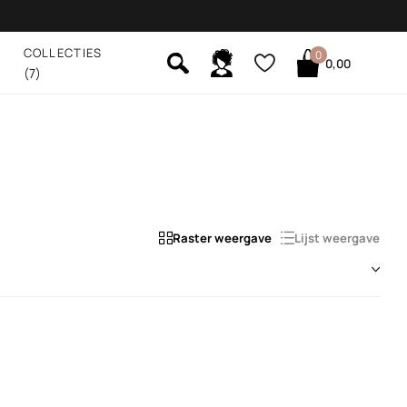
COLLECTIES
0
0,00
(7)
Raster weergave
Lijst weergave