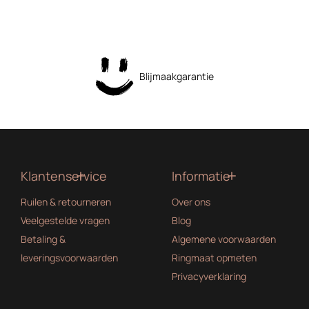
Blijmaakgarantie
Klantenservice
Informatie
Ruilen & retourneren
Over ons
Veelgestelde vragen
Blog
Betaling &
Algemene voorwaarden
leveringsvoorwaarden
Ringmaat opmeten
Privacyverklaring