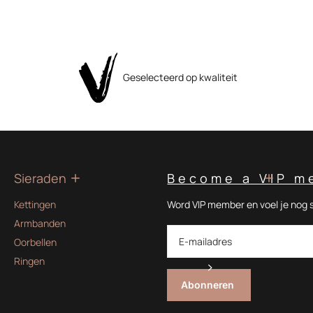
Geselecteerd op kwaliteit
Sieraden
Become a VIP m
Kettingen
Word VIP member en voel je nog 
Armbanden
Oorbellen
Ringen
Abonneren