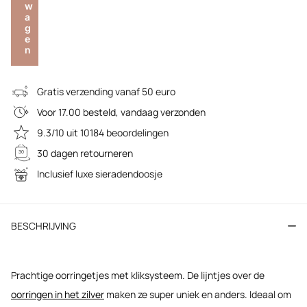
w
a
g
e
n
Gratis verzending vanaf 50 euro
Voor 17.00 besteld, vandaag verzonden
9.3/10 uit 10184 beoordelingen
30 dagen retourneren
Inclusief luxe sieradendoosje
BESCHRIJVING
Prachtige oorringetjes met kliksysteem. De lijntjes over de
oorringen in het zilver
maken ze super uniek en anders. Ideaal om