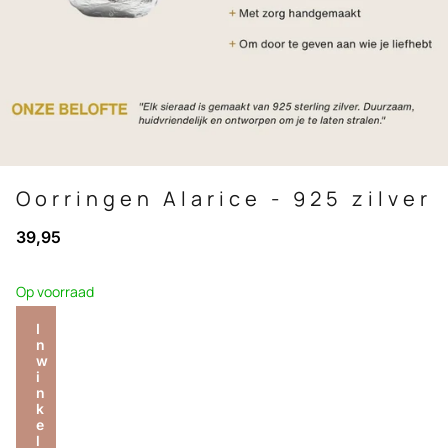
Oorringen Alarice - 925 zilver
39,95
Op voorraad
I
n
w
i
n
k
e
l