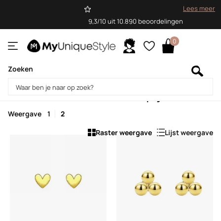
Lees meer
9,3/10 uit 10.890 beoordelingen
0
Zoeken
Homepage
Gouden oorknopjes
Gouden oorknopjes
Weergave
1
2
Raster weergave
Lijst weergave