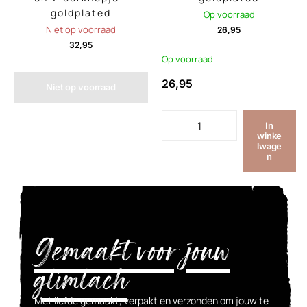
goldplated
Op voorraad
Niet op voorraad
26,95
32,95
Op voorraad
26,95
Niet op voorraad
In
winke
lwage
n
Gemaakt voor jouw
glimlach
Met liefde gemaakt, verpakt en verzonden om jouw te