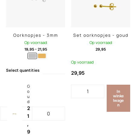
Oorknopjes - 3mm
Set oorknopjes - goud
Op voorraad
Op voorraad
19,95
-
21,95
29,95
Op voorraad
Select quantities
29,95
G
o
In
winke
u
lwage
d
n
2
1
,
9