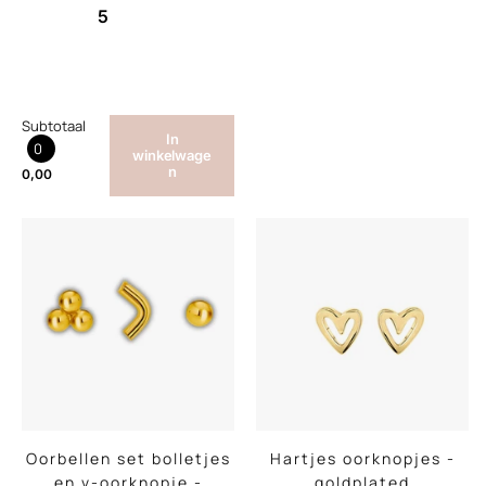
5
Subtotaal
In
0
winkelwage
n
0,00
Oorbellen set bolletjes
Hartjes oorknopjes -
en v-oorknopje -
goldplated