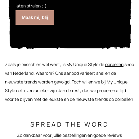
laten stralen ;-)
Maak mij blij
Zoals je misschien wel weet, is My Unique Style dé
oorbellen
shop
van Nederland. Waarom? Ons aanbod varieert snel en de
nieuwste trends worden gevolgd. Toch willen we bij My Unique
Style net even unieker zijn dan de rest, dus we proberen altijd
voor te blijven met de leukste en de nieuwste trends op oorbellen
gebied, zo ook met de gouden oorknopjes.
Oorknopjes
zijn op het moment de meest gekochte oorbellen.
SPREAD THE WORD
Vooral de oorknopjes goud zijn ontzettend in opmars. Je ziet veel
Zo dankbaar voor jullie bestellingen en goede reviews