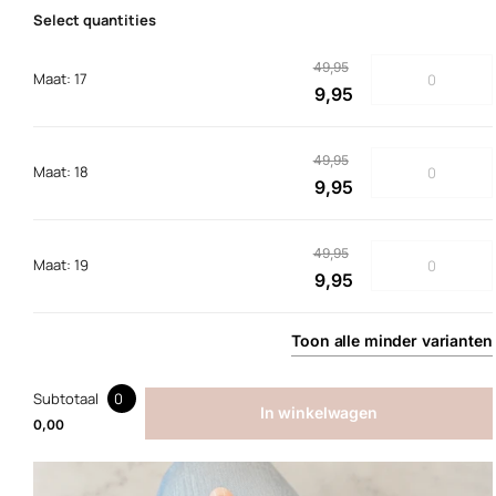
Select quantities
49,95
Maat: 17
9,95
49,95
Maat: 18
9,95
49,95
Maat: 19
9,95
Toon
alle
minder
varianten
Subtotaal
0
In winkelwagen
0,00