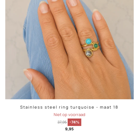
Stainless steel ring turquoise - maat 18
Niet op voorraad
37,95
-74%
9,95