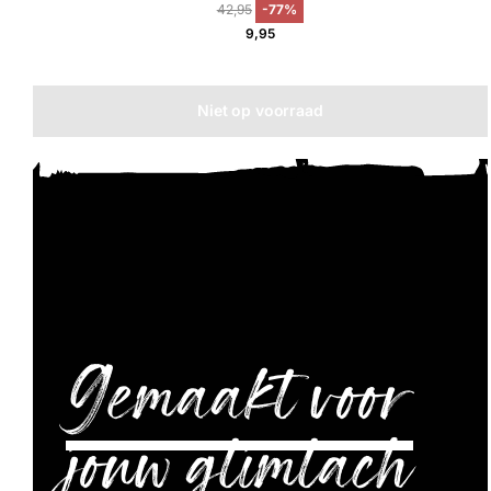
42,95
-77%
9,95
Niet op voorraad
Gemaakt voor
jouw glimlach