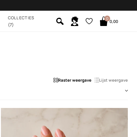
COLLECTIES
0
0,00
(7)
Raster weergave
Lijst weergave