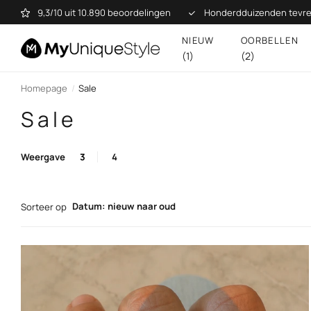
9,3/10 uit 10.890 beoordelingen
Honderdduizenden tevre
NIEUW
OORBELLEN
(1)
(2)
Homepage
Sale
Sale
Weergave
3
4
Datum: nieuw naar oud
Sorteer op