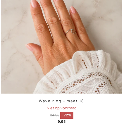
Wave ring - maat 18
Niet op voorraad
34,95
-72%
9,95