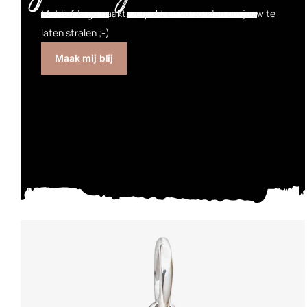
Met liefde gemaakt, verpakt en verzonden om jouw te
laten stralen ;-)
Maak mij blij