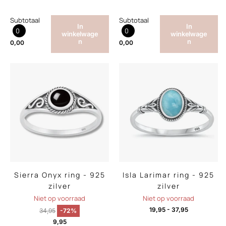
Subtotaal
Subtotaal
In
In
0
0
winkelwage
winkelwage
n
n
0,00
0,00
Sierra Onyx ring - 925
Isla Larimar ring - 925
zilver
zilver
Niet op voorraad
Niet op voorraad
19,95
-
37,95
34,95
-72%
9,95