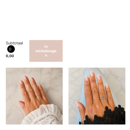
Subtotaal
In
0
winkelwage
n
0,00