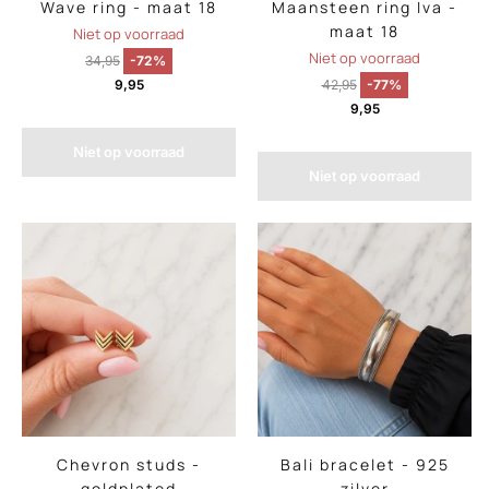
Wave ring - maat 18
Maansteen ring Iva -
maat 18
Niet op voorraad
Niet op voorraad
34,95
-72%
9,95
42,95
-77%
9,95
Niet op voorraad
Niet op voorraad
Chevron studs -
Bali bracelet - 925
goldplated
zilver