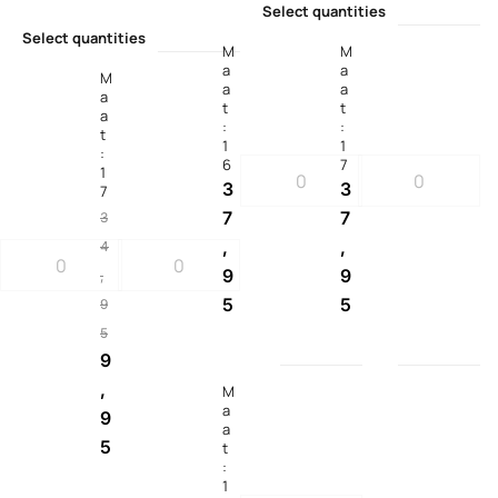
Select quantities
Select quantities
M
M
a
a
M
a
a
a
t
t
a
:
:
t
1
1
:
6
7
1
3
3
7
7
7
3
,
,
4
9
9
,
5
5
9
5
9
,
M
a
9
a
5
t
:
1