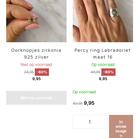
Oorknopjes zirkonia
Percy ring Labradoriet
925 zilver
maat 16
Niet op voorraad
Op voorraad
24,95
-60%
49,95
-80%
9,95
9,95
Op voorraad
Niet op voorraad
9,95
49,95
In
winke
lwage
n