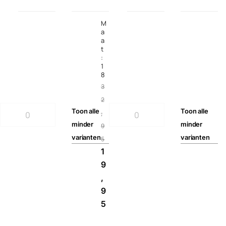
M
a
a
t
:
1
8
3
2
Toon
alle
Toon
alle
,
minder
minder
9
varianten
varianten
5
1
9
,
9
5