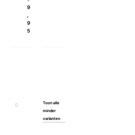
9
,
9
5
Toon
alle
minder
varianten