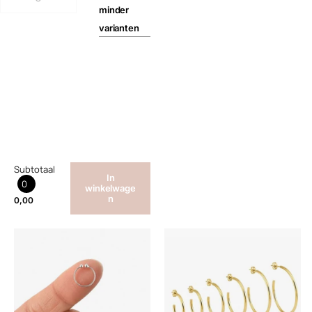
minder
varianten
Subtotaal
In
0
winkelwage
n
0,00