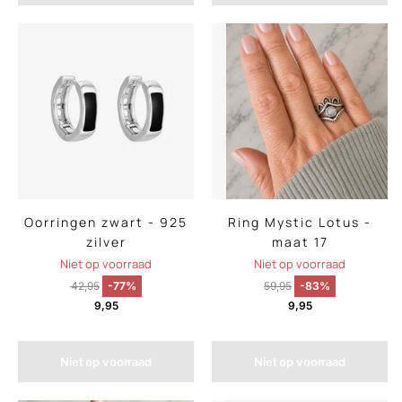
Oorringen zwart - 925
Ring Mystic Lotus -
zilver
maat 17
Niet op voorraad
Niet op voorraad
42,95
-77%
59,95
-83%
9,95
9,95
Niet op voorraad
Niet op voorraad