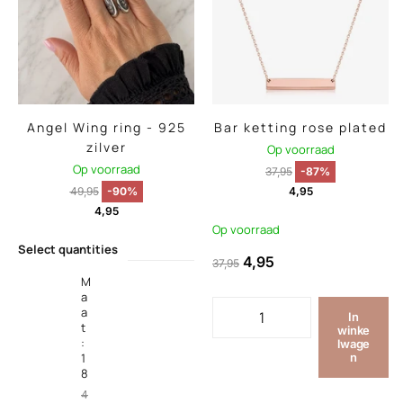
Angel Wing ring - 925
Bar ketting rose plated
zilver
Op voorraad
Op voorraad
37,95
-87%
49,95
-90%
4,95
4,95
Op voorraad
Select quantities
4,95
37,95
M
a
a
In
t
winke
:
lwage
1
n
8
4