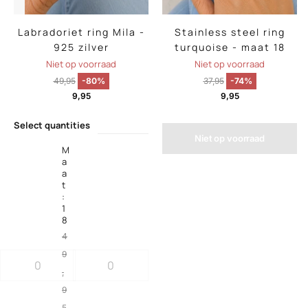
Labradoriet ring Mila -
Stainless steel ring
925 zilver
turquoise - maat 18
Niet op voorraad
Niet op voorraad
49,95
-80%
37,95
-74%
9,95
9,95
Select quantities
Niet op voorraad
M
a
a
t
:
1
8
4
9
,
9
5