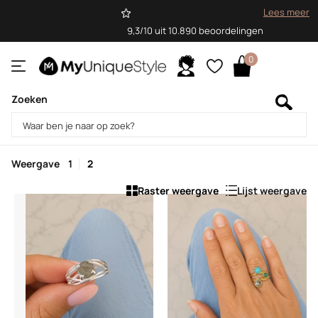
Lees meer
9,3/10 uit 10.890 beoordelingen
0
Zoeken
Homepage
Sale
Sale
Weergave
1
2
Raster weergave
Lijst weergave