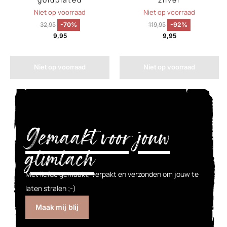
Niet op voorraad
Niet op voorraad
32,95
-70%
119,95
-92%
9,95
9,95
Niet op voorraad
Niet op voorraad
Gemaakt voor jouw
glimlach
Met liefde gemaakt, verpakt en verzonden om jouw te
laten stralen ;-)
Maak mij blij