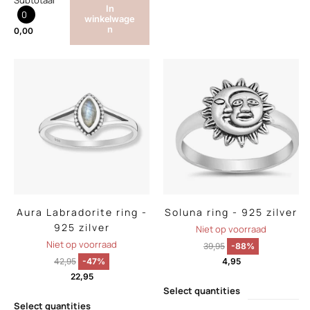
Subtotaal
In
0
winkelwage
n
0,00
Aura Labradorite ring -
Soluna ring - 925 zilver
925 zilver
Niet op voorraad
Niet op voorraad
39,95
-88%
42,95
-47%
4,95
22,95
Select quantities
Select quantities