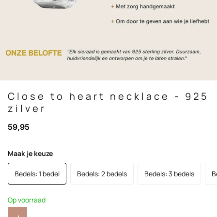
Close to heart necklace - 925
zilver
59,95
Maak je keuze
Bedels: 1 bedel
Bedels: 2 bedels
Bedels: 3 bedels
B
Op voorraad