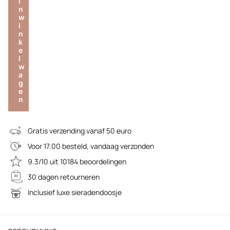
I
n
w
i
n
k
e
l
w
a
g
e
n
Gratis verzending vanaf 50 euro
Voor 17.00 besteld, vandaag verzonden
9.3/10 uit 10184 beoordelingen
30 dagen retourneren
Inclusief luxe sieradendoosje