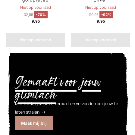
Niet op voorraad
Niet op voorraad
32,95
-70%
119,95
-92%
9,95
9,95
Niet op voorraad
Niet op voorraad
Gemaakt voor jouw
glimlach
Met liefde gemaakt, verpakt en verzonden om jouw te
laten stralen ;-)
Maak mij blij