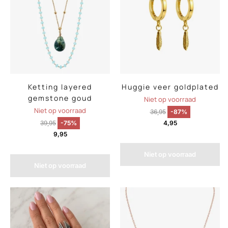
Ketting layered
Huggie veer goldplated
gemstone goud
Niet op voorraad
Niet op voorraad
36,95
-87%
39,95
-75%
4,95
9,95
Niet op voorraad
Niet op voorraad