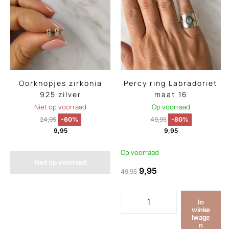
Oorknopjes zirkonia
Percy ring Labradoriet
925 zilver
maat 16
Niet op voorraad
Op voorraad
24,95
-60%
49,95
-80%
9,95
9,95
Op voorraad
Niet op voorraad
9,95
49,95
In
winke
lwage
n