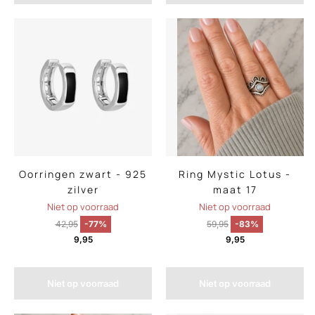
Oorringen zwart - 925
Ring Mystic Lotus -
zilver
maat 17
Niet op voorraad
Niet op voorraad
42,95
-77%
59,95
-83%
9,95
9,95
Niet op voorraad
Niet op voorraad