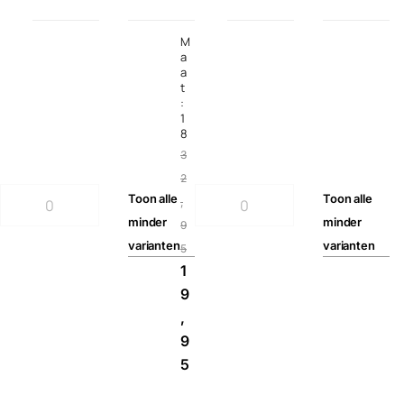
M
a
a
t
:
1
8
3
2
Toon
alle
Toon
alle
,
minder
minder
9
varianten
varianten
5
1
9
,
9
5