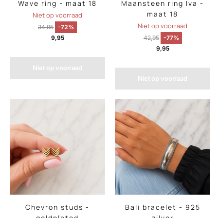
Wave ring - maat 18
Maansteen ring Iva -
maat 18
Niet op voorraad
Niet op voorraad
34,95
-72%
9,95
42,95
-77%
9,95
Niet op voorraad
Niet op voorraad
Chevron studs -
Bali bracelet - 925
goldplated
zilver