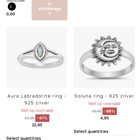
Subtotaal
In
0
winkelwage
n
0,00
Aura Labradorite ring -
Soluna ring - 925 zilver
925 zilver
Niet op voorraad
Niet op voorraad
39,95
-88%
42,95
-47%
4,95
22,95
Select quantities
Select quantities