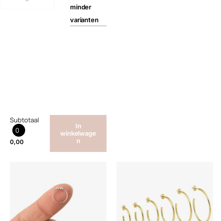
minder
varianten
Subtotaal
In
0
winkelwage
n
0,00