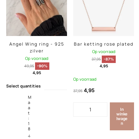
Angel Wing ring - 925
Bar ketting rose plated
zilver
Op voorraad
Op voorraad
37,95
-87%
49,95
-90%
4,95
4,95
Op voorraad
Select quantities
4,95
37,95
M
a
a
In
t
winke
:
lwage
1
n
8
4