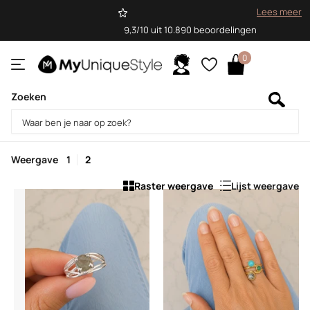
Lees meer
9,3/10 uit 10.890 beoordelingen
0
Zoeken
Homepage
Sale
Sale
Weergave
1
2
Raster weergave
Lijst weergave