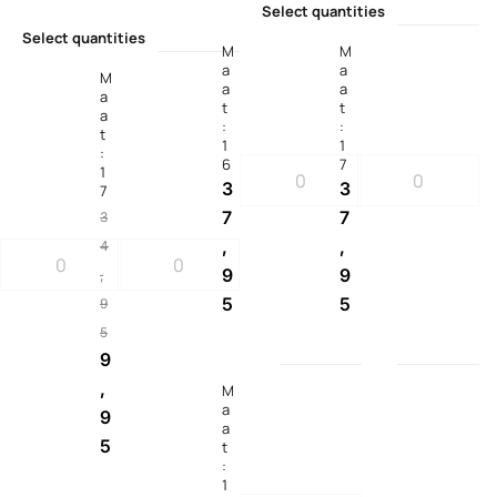
Select quantities
Select quantities
M
M
a
a
M
a
a
a
t
t
a
:
:
t
1
1
:
6
7
1
3
3
7
7
7
3
,
,
4
9
9
,
5
5
9
5
9
,
M
a
9
a
5
t
:
1