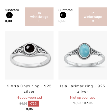
Subtotaal
Subtotaal
In
In
0
0
winkelwage
winkelwage
n
n
0,00
0,00
Sierra Onyx ring - 925
Isla Larimar ring - 925
zilver
zilver
Niet op voorraad
Niet op voorraad
19,95
-
37,95
34,95
-72%
9,95