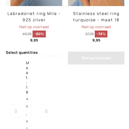
Labradoriet ring Mila -
Stainless steel ring
925 zilver
turquoise - maat 18
Niet op voorraad
Niet op voorraad
49,95
-80%
37,95
-74%
9,95
9,95
Select quantities
Niet op voorraad
M
a
a
t
:
1
8
4
9
,
9
5