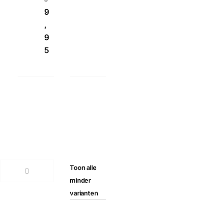
9
,
9
5
Toon
alle
minder
varianten