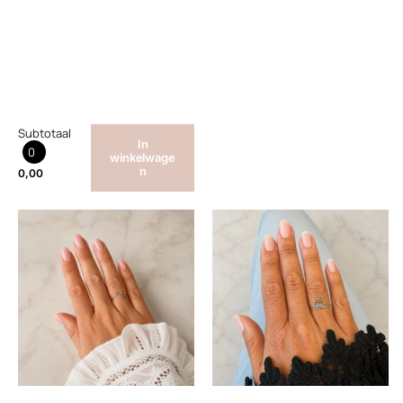
Subtotaal
In
0
winkelwage
n
0,00