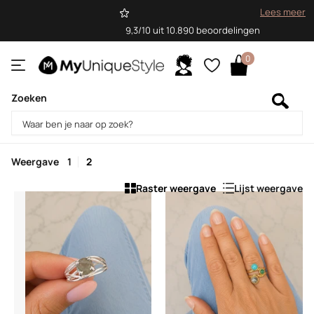
Lees meer
9,3/10 uit 10.890 beoordelingen
0
Zoeken
Homepage
Sale
Sale
Weergave
1
2
Raster weergave
Lijst weergave