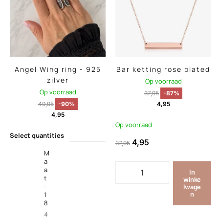
Angel Wing ring - 925
Bar ketting rose plated
zilver
Op voorraad
Op voorraad
37,95
-87%
49,95
-90%
4,95
4,95
Op voorraad
Select quantities
4,95
37,95
M
a
a
In
t
winke
:
lwage
1
n
8
4