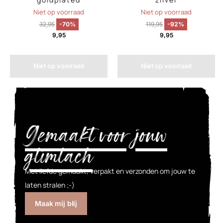
Niet op voorraad
Niet op voorraad
32,95
-70%
119,95
-92%
9,95
9,95
Niet op voorraad
Niet op voorraad
Gemaakt voor jouw
glimlach
Met liefde gemaakt, verpakt en verzonden om jouw te
laten stralen ;-)
Maak mij blij