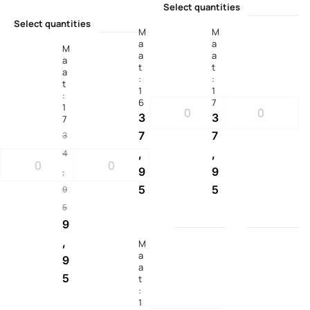
Select quantities
Select quantities
M
M
a
a
M
a
a
a
t
t
a
:
:
t
1
1
:
6
7
1
3
3
7
7
7
3
,
,
4
9
9
,
5
5
9
5
9
,
M
a
9
a
5
t
:
1