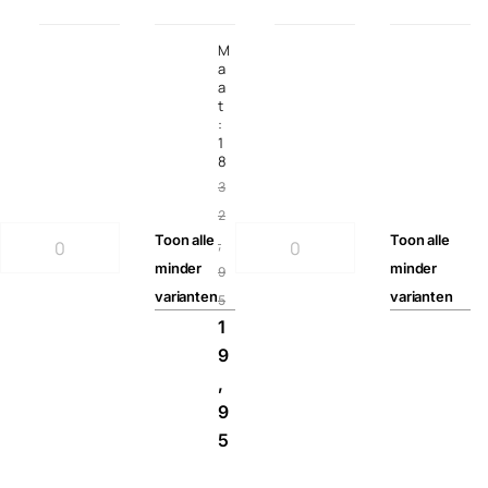
M
a
a
t
:
1
8
3
2
Toon
alle
Toon
alle
,
minder
minder
9
varianten
varianten
5
1
9
,
9
5