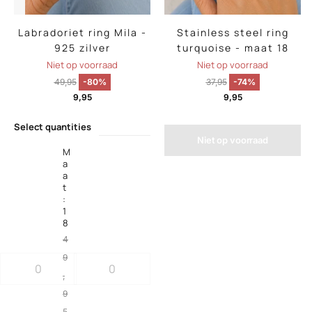
Labradoriet ring Mila -
Stainless steel ring
925 zilver
turquoise - maat 18
Niet op voorraad
Niet op voorraad
49,95
-80%
37,95
-74%
9,95
9,95
Select quantities
Niet op voorraad
M
a
a
t
:
1
8
4
9
,
9
5