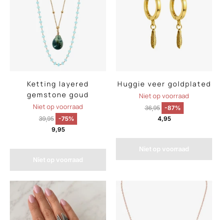
Ketting layered
Huggie veer goldplated
gemstone goud
Niet op voorraad
Niet op voorraad
36,95
-87%
39,95
-75%
4,95
9,95
Niet op voorraad
Niet op voorraad