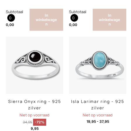
Subtotaal
Subtotaal
In
In
0
0
winkelwage
winkelwage
n
n
0,00
0,00
Sierra Onyx ring - 925
Isla Larimar ring - 925
zilver
zilver
Niet op voorraad
Niet op voorraad
19,95
-
37,95
34,95
-72%
9,95