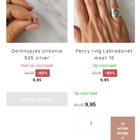
Oorknopjes zirkonia
Percy ring Labradoriet
925 zilver
maat 16
Niet op voorraad
Op voorraad
24,95
-60%
49,95
-80%
9,95
9,95
Op voorraad
Niet op voorraad
9,95
49,95
In
winke
lwage
n