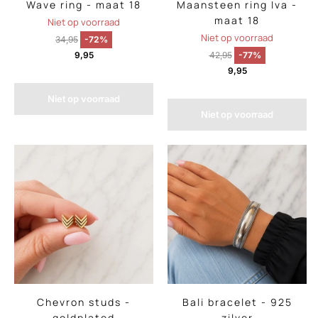
Wave ring - maat 18
Maansteen ring Iva -
maat 18
Niet op voorraad
Niet op voorraad
34,95
-72%
9,95
42,95
-77%
9,95
Niet op voorraad
Niet op voorraad
Chevron studs -
Bali bracelet - 925
goldplated
zilver