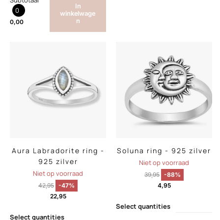
Subtotaal
In
0
winkelwage
n
0,00
Aura Labradorite ring -
Soluna ring - 925 zilver
925 zilver
Niet op voorraad
Niet op voorraad
39,95
-88%
42,95
-47%
4,95
22,95
Select quantities
Select quantities