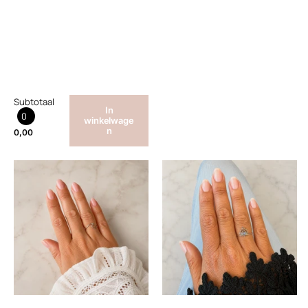
Subtotaal
In
0
winkelwage
n
0,00