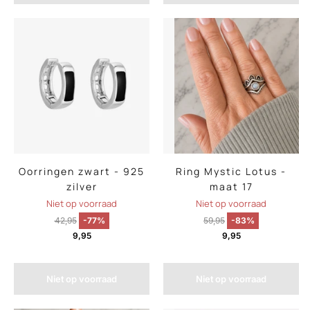
Oorringen zwart - 925
Ring Mystic Lotus -
zilver
maat 17
Niet op voorraad
Niet op voorraad
42,95
-77%
59,95
-83%
9,95
9,95
Niet op voorraad
Niet op voorraad