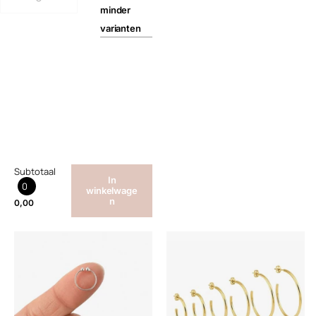
minder
varianten
Subtotaal
In
0
winkelwage
n
0,00