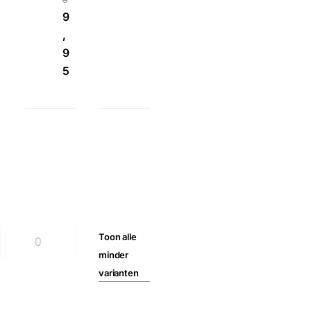
9
,
9
5
Toon
alle
minder
varianten