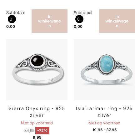
Subtotaal
Subtotaal
In
In
0
0
winkelwage
winkelwage
n
n
0,00
0,00
Sierra Onyx ring - 925
Isla Larimar ring - 925
zilver
zilver
Niet op voorraad
Niet op voorraad
19,95
-
37,95
34,95
-72%
9,95