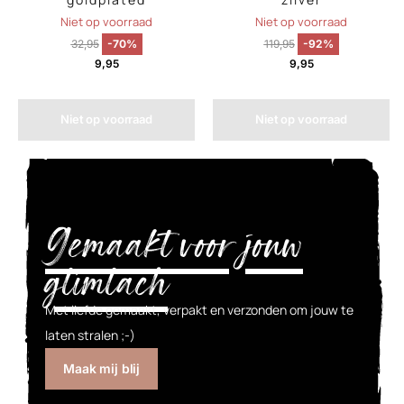
Niet op voorraad
Niet op voorraad
32,95
-70%
119,95
-92%
9,95
9,95
Niet op voorraad
Niet op voorraad
Gemaakt voor jouw
glimlach
Met liefde gemaakt, verpakt en verzonden om jouw te
laten stralen ;-)
Maak mij blij