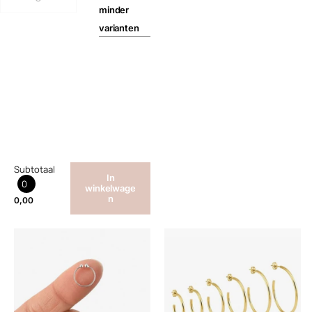
minder
varianten
Subtotaal
In
0
winkelwage
n
0,00