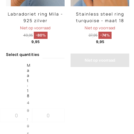
Labradoriet ring Mila -
Stainless steel ring
925 zilver
turquoise - maat 18
Niet op voorraad
Niet op voorraad
49,95
-80%
37,95
-74%
9,95
9,95
Select quantities
Niet op voorraad
M
a
a
t
:
1
8
4
9
,
9
5