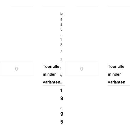
M
a
a
t
:
1
8
3
2
Toon
alle
Toon
alle
,
minder
minder
9
varianten
varianten
5
1
9
,
9
5