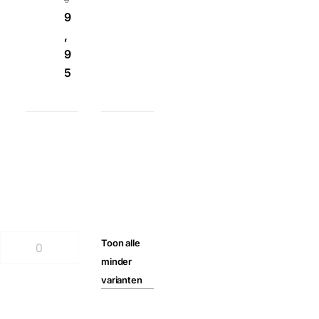
9
,
9
5
Toon
alle
minder
varianten