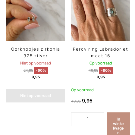
Oorknopjes zirkonia
Percy ring Labradoriet
925 zilver
maat 16
Niet op voorraad
Op voorraad
24,95
-60%
49,95
-80%
9,95
9,95
Op voorraad
Niet op voorraad
9,95
49,95
In
winke
lwage
n