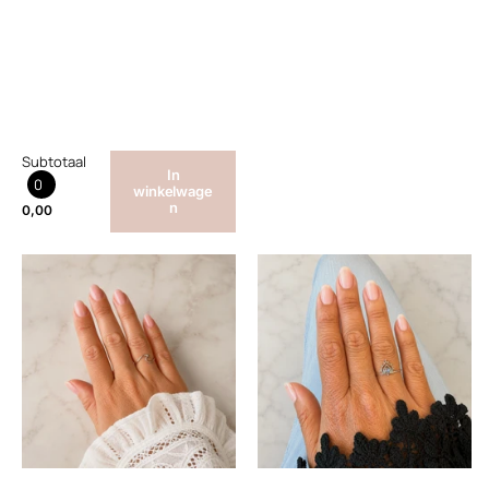
Subtotaal
In
0
winkelwage
n
0,00