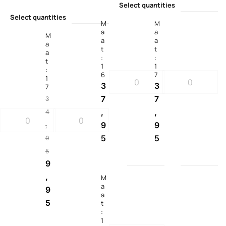
Select quantities
Select quantities
M
M
a
a
M
a
a
a
t
t
a
:
:
t
1
1
:
6
7
1
3
3
7
7
7
3
,
,
4
9
9
,
5
5
9
5
9
,
M
a
9
a
5
t
:
1