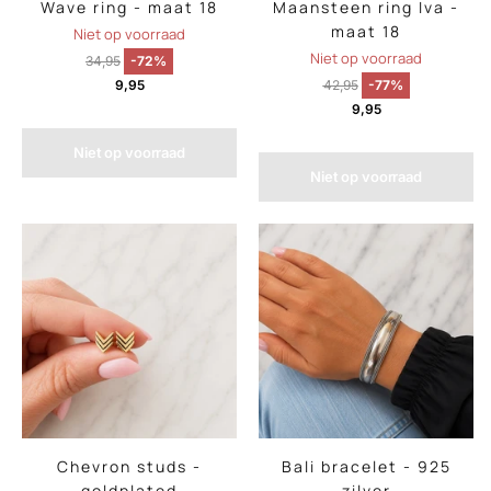
Wave ring - maat 18
Maansteen ring Iva -
maat 18
Niet op voorraad
Niet op voorraad
34,95
-72%
9,95
42,95
-77%
9,95
Niet op voorraad
Niet op voorraad
Chevron studs -
Bali bracelet - 925
goldplated
zilver