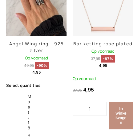
Angel Wing ring - 925
Bar ketting rose plated
zilver
Op voorraad
Op voorraad
37,95
-87%
49,95
-90%
4,95
4,95
Op voorraad
Select quantities
4,95
37,95
M
a
a
In
t
winke
:
lwage
1
n
8
4