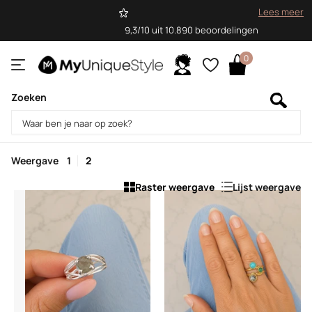
Lees meer
9,3/10 uit 10.890 beoordelingen
0
Zoeken
Homepage
Sale
Sale
Weergave
1
2
Raster weergave
Lijst weergave