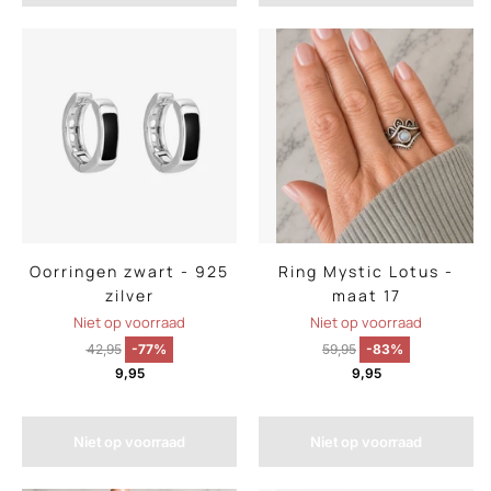
Oorringen zwart - 925
Ring Mystic Lotus -
zilver
maat 17
Niet op voorraad
Niet op voorraad
42,95
-77%
59,95
-83%
9,95
9,95
Niet op voorraad
Niet op voorraad