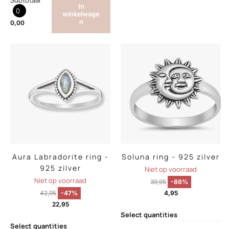
Subtotaal
In
0
winkelwage
n
0,00
Aura Labradorite ring -
Soluna ring - 925 zilver
925 zilver
Niet op voorraad
Niet op voorraad
39,95
-88%
42,95
-47%
4,95
22,95
Select quantities
Select quantities