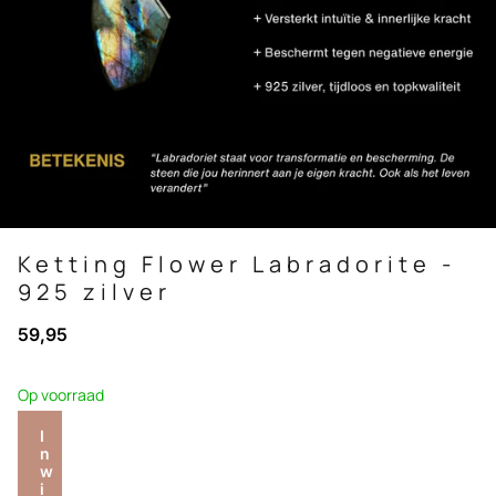
Ketting Flower Labradorite -
925 zilver
59,95
Op voorraad
I
n
w
i