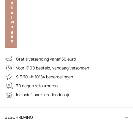
n
k
e
l
w
a
g
e
n
Gratis verzending vanaf 50 euro
Voor 17.00 besteld, vandaag verzonden
9.3/10 uit 10184 beoordelingen
30 dagen retourneren
Inclusief luxe sieradendoosje
BESCHRIJVING