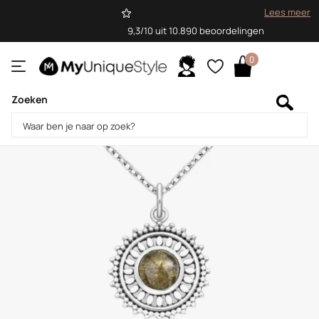
Lees meer
9,3/10 uit 10.890 beoordelingen
0
Zoeken