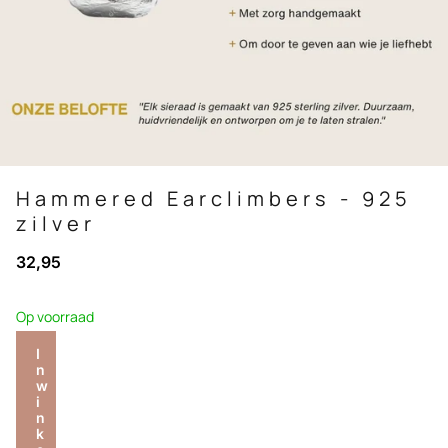
Hammered Earclimbers - 925
zilver
32,95
Op voorraad
I
n
w
i
n
k