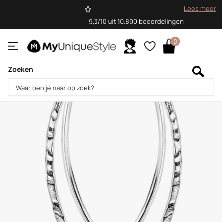
Lees meer
9,3/10 uit 10.890 beoordelingen
0
Zoeken