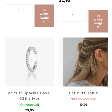
22,95
In
winke
In
lwage
winke
n
lwage
n
Ear cuff Sparkle Pave -
Ear cuff Doble
925 zilver
Niet op voorraad
Op voorraad
19,95
23,95