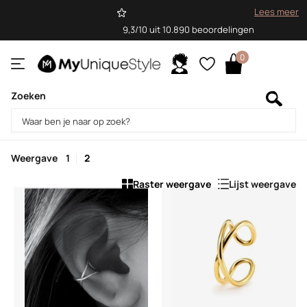
Lees meer
9,3/10 uit 10.890 beoordelingen
0
Zoeken
Homepage
Ear cuffs
Ear cuffs
Weergave
1
2
Raster weergave
Lijst weergave