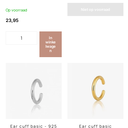
Niet op voorraad
Op voorraad
23,95
In
winke
lwage
n
Ear cuff basic - 925
Ear cuff basic