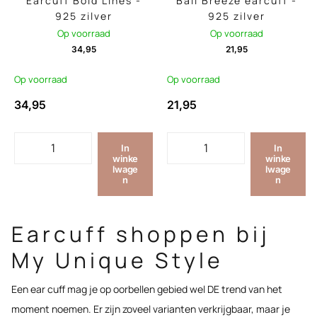
Earcuff Bold Lines -
Bali Breeze earcuff -
925 zilver
925 zilver
Op voorraad
Op voorraad
34,95
21,95
Op voorraad
Op voorraad
34,95
21,95
In
In
winke
winke
lwage
lwage
n
n
Earcuff shoppen bij
My Unique Style
Een ear cuff mag je op oorbellen gebied wel DE trend van het
moment noemen. Er zijn zoveel varianten verkrijgbaar, maar je