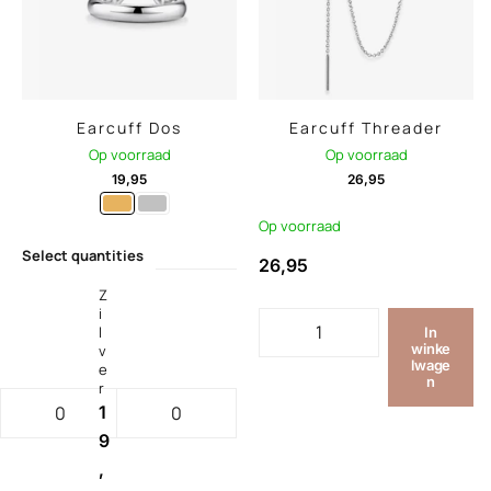
Earcuff Dos
Earcuff Threader
Op voorraad
Op voorraad
19,95
26,95
Op voorraad
Select quantities
26,95
Z
i
l
In
winke
v
lwage
e
n
r
1
9
,