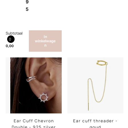
9
5
Subtotaal
In
0
winkelwage
n
0,00
Ear Cuff Chevron
Ear cuff threader -
Double - 925 zilver
goud