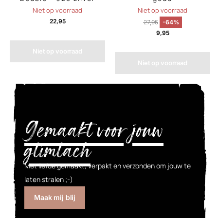
Niet op voorraad
Niet op voorraad
22,95
27,95
-64%
9,95
Niet op voorraad
Niet op voorraad
Gemaakt voor jouw
glimlach
Met liefde gemaakt, verpakt en verzonden om jouw te
laten stralen ;-)
Maak mij blij