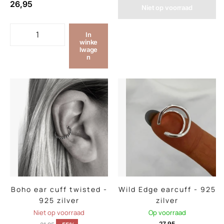
26,95
Niet op voorraad
In
winke
lwage
n
Boho ear cuff twisted -
Wild Edge earcuff - 925
925 zilver
zilver
Niet op voorraad
Op voorraad
27,95