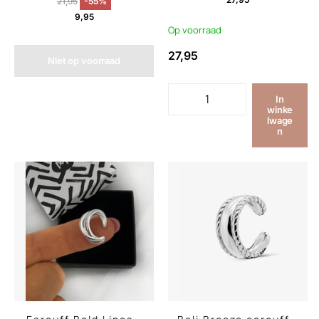
21,95
-55%
9,95
Op voorraad
27,95
Niet op voorraad
In
winke
lwage
n