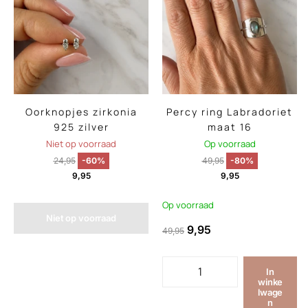
Oorknopjes zirkonia
Percy ring Labradoriet
925 zilver
maat 16
Niet op voorraad
Op voorraad
24,95
-60%
49,95
-80%
9,95
9,95
Op voorraad
Niet op voorraad
9,95
49,95
In
winke
lwage
n