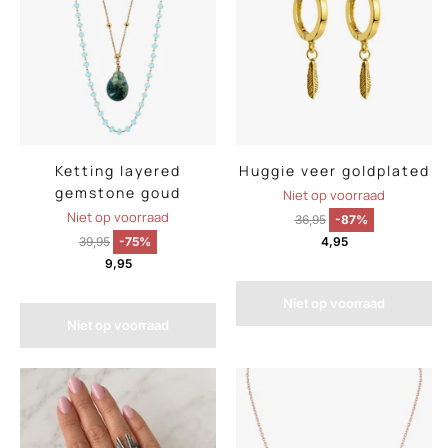
Ketting layered
Huggie veer goldplated
gemstone goud
Niet op voorraad
Niet op voorraad
36,95
-87%
39,95
-75%
4,95
9,95
Niet op voorraad
Niet op voorraad