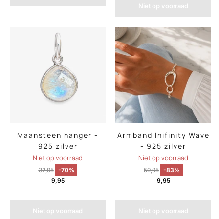
Niet op voorraad
Maansteen hanger -
Armband Inifinity Wave
925 zilver
- 925 zilver
Niet op voorraad
Niet op voorraad
32,95
-70%
59,95
-83%
9,95
9,95
Niet op voorraad
Niet op voorraad