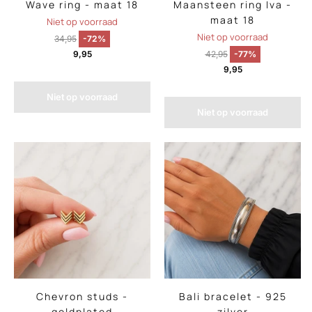
Wave ring - maat 18
Maansteen ring Iva -
maat 18
Niet op voorraad
Niet op voorraad
34,95
-72%
9,95
42,95
-77%
9,95
Niet op voorraad
Niet op voorraad
Chevron studs -
Bali bracelet - 925
goldplated
zilver