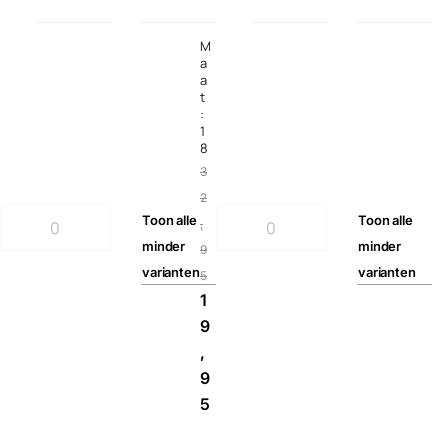
M
a
a
t
:
1
8
3
2
Toon
alle
Toon
alle
,
minder
minder
9
varianten
varianten
5
1
9
,
9
5