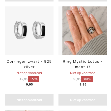
Oorringen zwart - 925
Ring Mystic Lotus -
zilver
maat 17
Niet op voorraad
Niet op voorraad
42,95
-77%
59,95
-83%
9,95
9,95
Niet op voorraad
Niet op voorraad