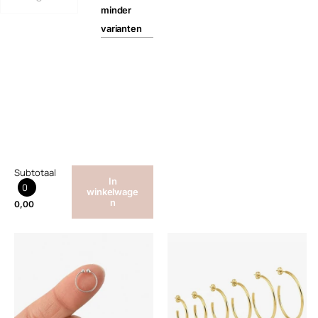
minder
varianten
Subtotaal
In
0
winkelwage
n
0,00