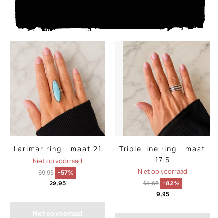
Larimar ring - maat 21
Triple line ring - maat
17.5
Niet op voorraad
Niet op voorraad
69,95
-57%
29,95
54,95
-82%
9,95
Niet op voorraad