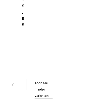
9
,
9
5
Toon
alle
minder
varianten