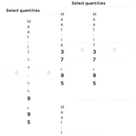
Select quantities
Select quantities
M
M
a
a
M
a
a
a
t
t
a
:
:
t
1
1
:
6
7
1
3
3
7
7
7
3
,
,
4
9
9
,
5
5
9
5
9
,
M
a
9
a
5
t
:
1