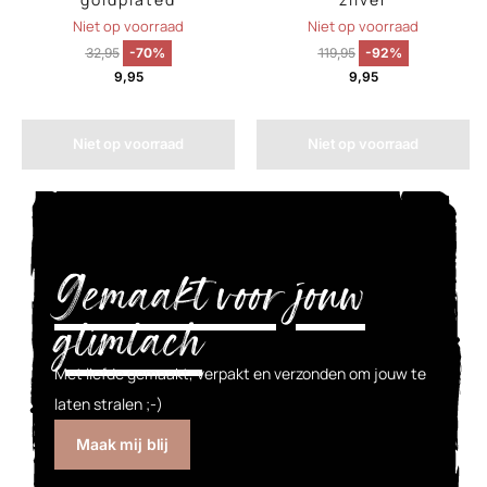
Niet op voorraad
Niet op voorraad
32,95
-70%
119,95
-92%
9,95
9,95
Niet op voorraad
Niet op voorraad
Gemaakt voor jouw
glimlach
Met liefde gemaakt, verpakt en verzonden om jouw te
laten stralen ;-)
Maak mij blij