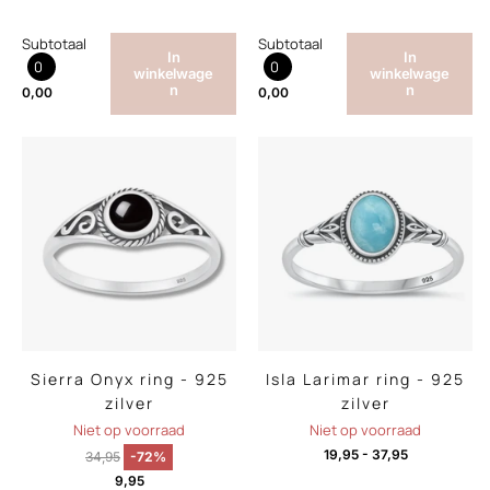
Subtotaal
Subtotaal
In
In
0
0
winkelwage
winkelwage
n
n
0,00
0,00
Sierra Onyx ring - 925
Isla Larimar ring - 925
zilver
zilver
Niet op voorraad
Niet op voorraad
19,95
-
37,95
34,95
-72%
9,95