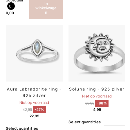
Subtotaal
In
0
winkelwage
n
0,00
Aura Labradorite ring -
Soluna ring - 925 zilver
925 zilver
Niet op voorraad
Niet op voorraad
39,95
-88%
42,95
-47%
4,95
22,95
Select quantities
Select quantities