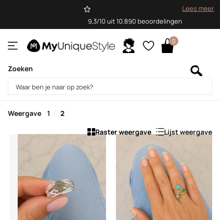
Lees meer
9,3/10 uit 10.890 beoordelingen
0
Zoeken
Homepage
Sale
Sale
Weergave
1
2
Raster weergave
Lijst weergave