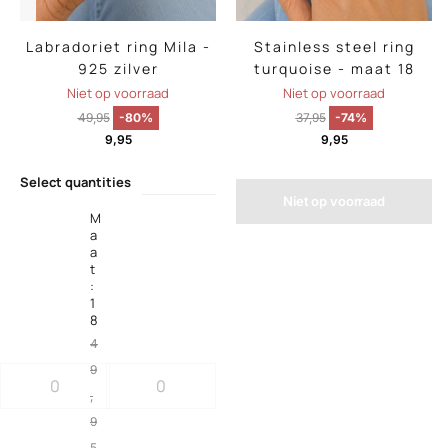
Labradoriet ring Mila -
Stainless steel ring
925 zilver
turquoise - maat 18
Niet op voorraad
Niet op voorraad
49,95
-80%
37,95
-74%
9,95
9,95
Select quantities
Niet op voorraad
M
a
a
t
:
1
8
4
9
,
9
5