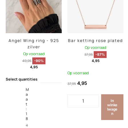
Angel Wing ring - 925
Bar ketting rose plated
zilver
Op voorraad
Op voorraad
37,95
-87%
49,95
-90%
4,95
4,95
Op voorraad
Select quantities
4,95
37,95
M
a
a
In
t
winke
:
lwage
1
n
8
4