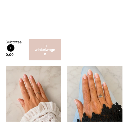
Subtotaal
In
0
winkelwage
n
0,00