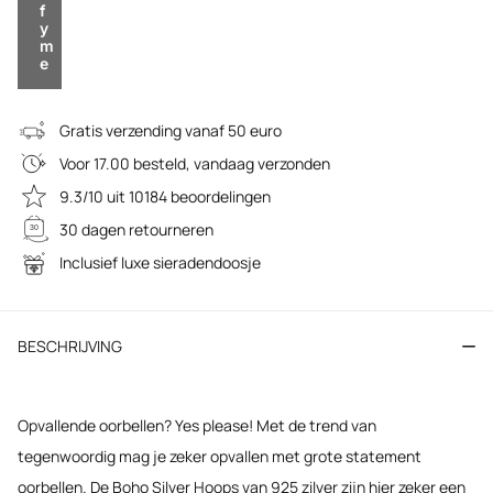
f
y
m
e
Gratis verzending vanaf 50 euro
Voor 17.00 besteld, vandaag verzonden
9.3/10 uit 10184 beoordelingen
30 dagen retourneren
Inclusief luxe sieradendoosje
BESCHRIJVING
Opvallende oorbellen? Yes please! Met de trend van
tegenwoordig mag je zeker opvallen met grote statement
oorbellen. De Boho Silver Hoops van 925 zilver zijn hier zeker een