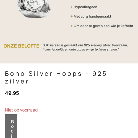
Boho Silver Hoops - 925
zilver
49,95
Niet op voorraad
N
o
t
i