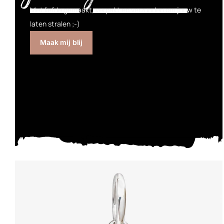
Met liefde gemaakt, verpakt en verzonden om jouw te
laten stralen ;-)
Maak mij blij