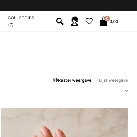
COLLECTIES
0
0,00
(7)
Raster weergave
Lijst weergave