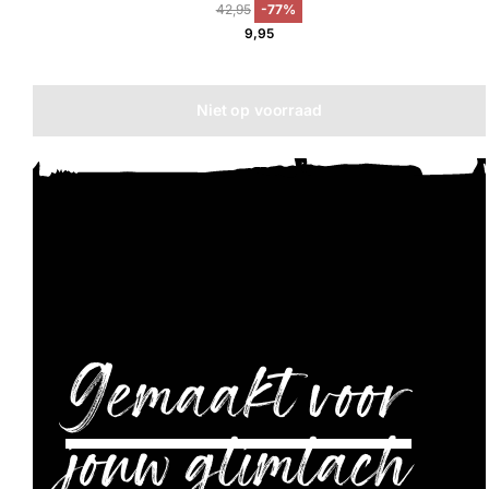
42,95
-77%
9,95
Niet op voorraad
Gemaakt voor
jouw glimlach