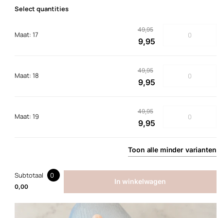
Select quantities
49,95
Maat: 17
9,95
49,95
Maat: 18
9,95
49,95
Maat: 19
9,95
Toon
alle
minder
varianten
Subtotaal
0
In winkelwagen
0,00