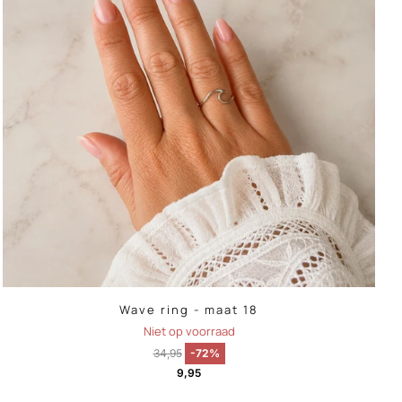
Wave ring - maat 18
Niet op voorraad
34,95
-72%
9,95