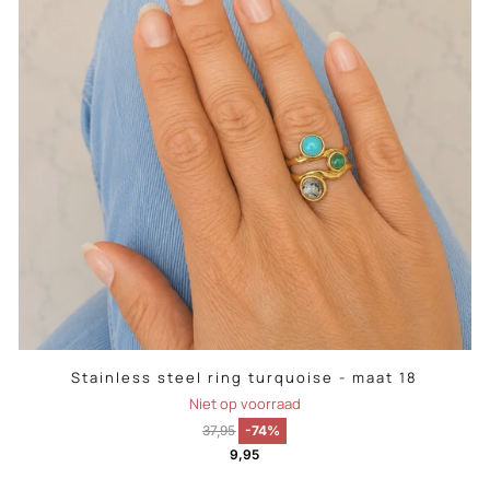
Stainless steel ring turquoise - maat 18
Niet op voorraad
37,95
-74%
9,95