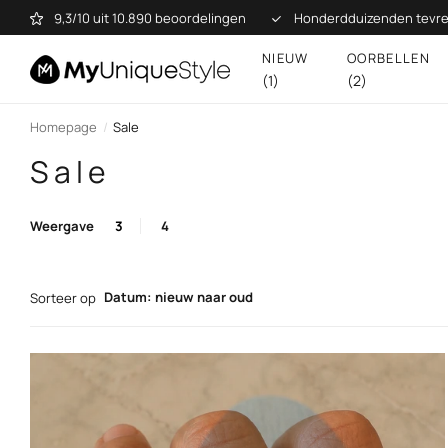
9,3/10 uit 10.890 beoordelingen
Honderdduizenden tevre
NIEUW
OORBELLEN
(1)
(2)
Homepage
Sale
Sale
Weergave
3
4
Datum: nieuw naar oud
Sorteer op