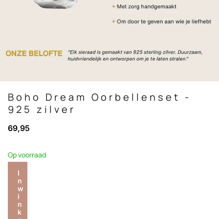
Boho Dream Oorbellenset -
925 zilver
69,95
Op voorraad
I
n
w
i
n
k