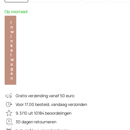
Op voorraad
I
n
w
i
n
k
e
l
w
a
g
e
n
Gratis verzending vanaf 50 euro
Voor 17.00 besteld, vandaag verzonden
9.3/10 uit 10184 beoordelingen
30 dagen retourneren