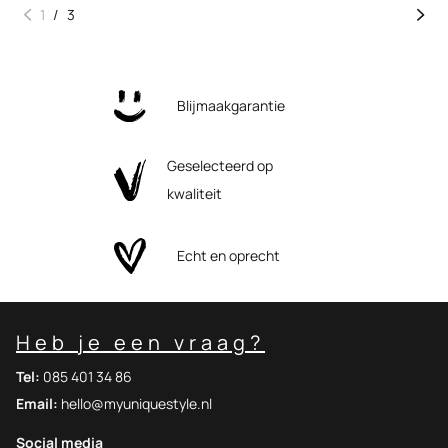
1
/
3
Blijmaakgarantie
Geselecteerd op
kwaliteit
Echt en oprecht
Heb je een vraag?
Tel:
085 401 34 86
Email:
hello@myuniquestyle.nl
Social media