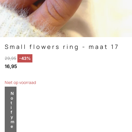
Small flowers ring - maat 17
29,95
-43%
16,95
Niet op voorraad
N
o
t
i
f
y
m
e