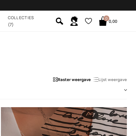
COLLECTIES
0
0,00
(7)
Raster weergave
Lijst weergave