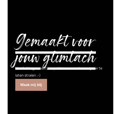
Gemaakt voor
jouw glimlach
Met liefde gemaakt, verpakt en verzonden om jouw te
laten stralen ;-)
Maak mij blij