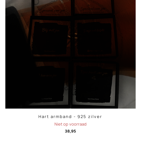
Hart armband - 925 zilver
Niet op voorraad
38,95