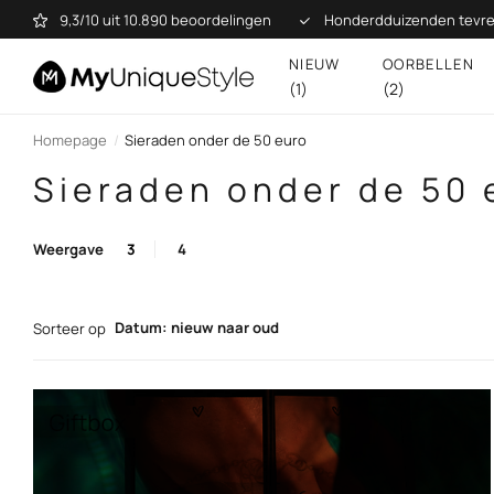
9,3/10 uit 10.890 beoordelingen
Honderdduizenden tevre
NIEUW
OORBELLEN
(1)
(2)
Homepage
Sieraden onder de 50 euro
Sieraden onder de 50 
Weergave
3
4
Datum: nieuw naar oud
Sorteer op