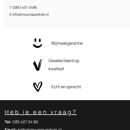
T (085) 401-3486
E info@myuniquestyle.nl
Blijmaakgarantie
Geselecteerd op
kwaliteit
Echt en oprecht
Heb je een vraag?
Tel:
085 401 34 86
Email:
hello@myuniquestyle.nl