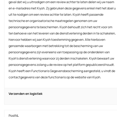
geval dat wij u uitnodigen om een review achter te laten delen wij uw naam
en e-mailadres met Kiyoh. Zij gebruiken deze gegevens enkel met het doel u
uit te nodigen om een review achter te laten. Kiyoh heeft passende
technische en organisatorische maatregelen genomen om uw
persoonsgegevens te beschermen. Kiyoh behoudt zich het recht voor om
ten behoeve van het leveren van de dienstverlening derden in te schakelen,
hiervoor hebben wij aan Kiyoh toestemming gegeven. Alle hierboven
genoemde waarborgen met betrekking tot de bescherming van uw
persoonsgegevens zijn eveneens van toepassing op de onderdelen van
Kiyoh’s dienstverlening waarvoor zij derden inschakelen. Kiyoh bewaart uw
persoonsgegevens zolang u de review op het platform gepubliceerd houdt.
Kiyoh heeft een Functionaris Gegevensbescherming aangesteld, u vindt de
contactgegevens van deze functionaris op de website van Kiyoh.
Verzenden en logistiek
PostNL