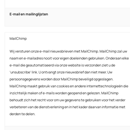
E-mail en mailinglijsten
MailChimp
Wij versturen onze e-mail nieuwsbrieven met MailChimp. MailChimp zal uw
naam en e-mailadres nooit voor eigen doeleinden gebruiken. Onderaan elke
e-mail die geautomatiseerd via onze website is verzonden ziet u de
‘unsubscribe’ link. U ontvangt onze nieuwsbrief dan niet meer. Uw
persoonsgegevens worden door MailChimp beveiligd opgeslagen.
MailChimp maakt gebruik van cookies en andere internettechnologieën die
inzichtelijk maken of e-mails worden geopend en gelezen. MailChimp
behoudt zich het recht voor om uw gegevens te gebruiken voor het verder
verbeteren van de dienstverlening en in het kader daarvan informatie met
derden te delen.