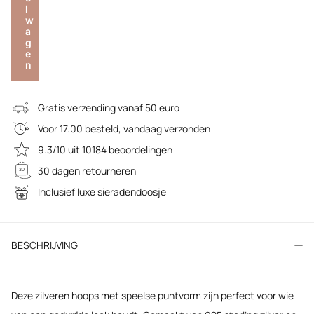
l
w
a
g
e
n
Gratis verzending vanaf 50 euro
Voor 17.00 besteld, vandaag verzonden
9.3/10 uit 10184 beoordelingen
30 dagen retourneren
Inclusief luxe sieradendoosje
BESCHRIJVING
Deze zilveren hoops met speelse puntvorm zijn perfect voor wie