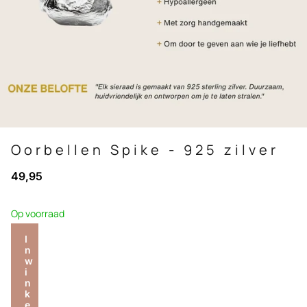
Oorbellen Spike - 925 zilver
49,95
Op voorraad
I
n
w
i
n
k
e