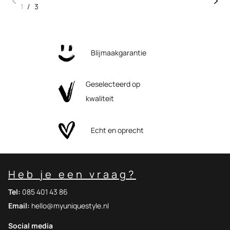
1
/
3
Blijmaakgarantie
Geselecteerd op
kwaliteit
Echt en oprecht
Heb je een vraag?
Tel:
085 401 43 86
Email:
hello@myuniquestyle.nl
Social media