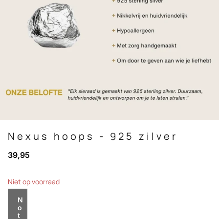
Nexus hoops - 925 zilver
39,95
Niet op voorraad
N
o
t