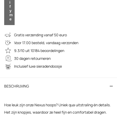
i
f
y
m
e
Gratis verzending vanaf 50 euro
Voor 17.00 besteld, vandaag verzonden
9.3/10 uit 10184 beoordelingen
30 dagen retourneren
Inclusief luxe sieradendoosje
BESCHRIJVING
Hoe leuk zijn onze Nexus hoops? Uniek qua uitstraling én details.
Het zijn knopjes, waardoor ze heel fijn en comfortabel dragen.