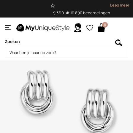
Lees meer
9,3/10 uit 10.890 beoordelingen
0
Zoeken