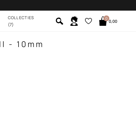
COLLECTIES
0
0,00
(7)
ll - 10mm