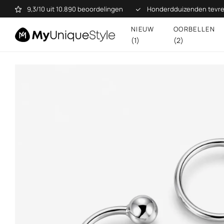
9,3/10 uit 10.890 beoordelingen
Honderdduizenden tevre
NIEUW
OORBELLEN
(1)
(2)