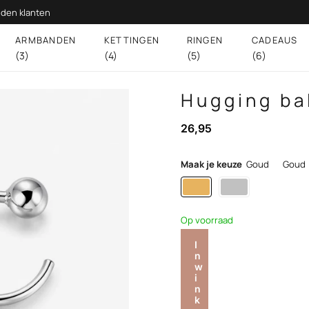
den klanten
ARMBANDEN
KETTINGEN
RINGEN
CADEAUS
(3)
(4)
(5)
(6)
Hugging ba
26,95
Maak je keuze
Goud
Goud
Op voorraad
I
n
w
i
n
k