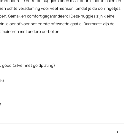
n kunt doen. Je hoeft de huggies alleen maar door je oor te halen en
. Een echte verademing voor veel mensen, omdat je de oorringetjes
doen. Gemak en comfort gegarandeerd! Deze huggies zijn kleine
n je oor of voor het eerste of tweede gaatje. Daarnaast zijn de
combineren met andere oorbellen!
r, goud (zilver met goldplating)
cht
e