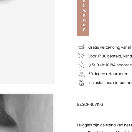
e
l
w
a
g
e
n
Gratis verzending vanaf
Voor 17.00 besteld, va
9.3/10 uit 10184 beoord
30 dagen retourneren
Inclusief luxe sieraden
BESCHRIJVING
Huggies zijn dé trend van het 