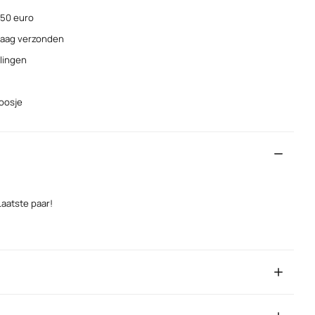
 50 euro
ndaag verzonden
elingen
doosje
aatste paar!