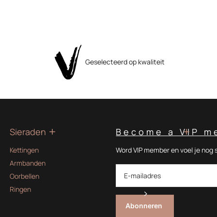
Geselecteerd op kwaliteit
Sieraden
Become a VIP m
Kettingen
Word VIP member en voel je nog 
Armbanden
Oorbellen
Ringen
Abonneren