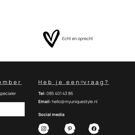
Echt en oprecht
ember
Heb je een vraag?
specialer
Tel:
085 401 43 86
Email:
hello@myuniquestyle.nl
Social media