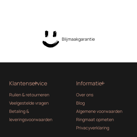
Blijmaakgarantie
Klantenservice
Informatie
Ruilen & retourneren
Over ons
Veelgestelde vragen
Blog
Betaling &
Algemene voorwaarden
leveringsvoorwaarden
Ringmaat opmeten
Privacyverklaring