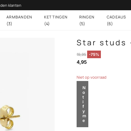
den klanten
ARMBANDEN
KETTINGEN
RINGEN
CADEAUS
(3)
(4)
(5)
(6)
Star studs 
19,95
-75%
4,95
Niet op voorraad
N
o
t
i
f
y
m
e