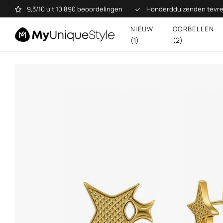
9,3/10 uit 10.890 beoordelingen
Honderdduizenden tevre
NIEUW
OORBELLEN
(1)
(2)