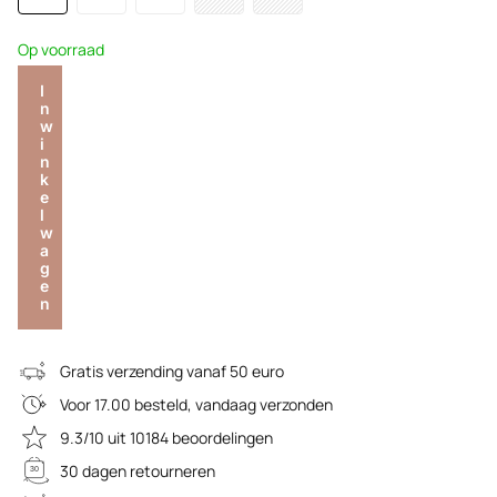
Op voorraad
I
n
w
i
n
k
e
l
w
a
g
e
n
Gratis verzending vanaf 50 euro
Voor 17.00 besteld, vandaag verzonden
9.3/10 uit 10184 beoordelingen
30 dagen retourneren